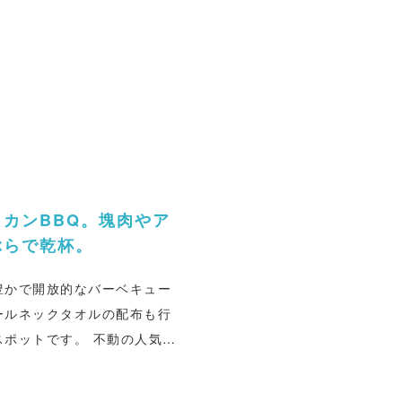
カンBBQ。塊肉やア
ぶらで乾杯。
豊かで開放的なバーベキュー
ールネックタオルの配布も行
ポットです。 不動の人気ナ
680円/注文は2名から）は、
シーフードのアヒージョ、締