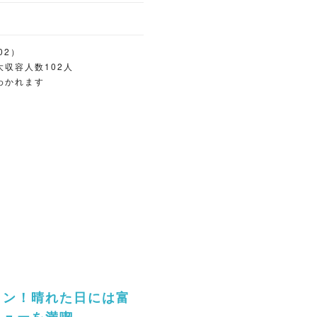
でが揃う大満足の内容。平日
円/注文は2名から）も用意され
ので手ぶらでの利用はもちろ
02）
大収容人数102人
アレンジできるのも魅力で、
わかれます
ャワ
丘営業所行バスで「あざみ野
ョン！晴れた日には富