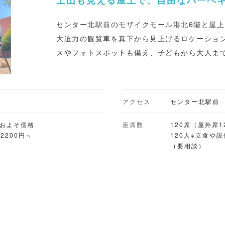
士山も見える屋上で、自由なバーベ
センター北駅前のモザイクモール港北6階と屋
大迫力の観覧車を真下から見上げるロケーショ
スやフォトスポットも備え、子どもから大人ま
す。 メニューには本場アメリカンBBQや冬限定メニューが揃い、飲み放題も
「アルコール＆ソフトドリンク飲み放題 50種類以上
円）」「ソフトドリンク飲み放題（120分大人600
アクセス
センター北駅前
円）」など充実。お食事＆ソフトドリンク飲み
「学生プラン（3,500円～）」もあり、持ち込
おおよそ価格
座席数
120席（屋外席
)2200円～
120人※立食や
す。推し活や歓送迎会など、シーンに合わせた
（要相談）
だけではない」自由なBBQタイムを堪能できます。 ■バーベキューの
ル 手ぶらバーベキュー 食材持ち込み可 ドリンク持ち込み可 ■取り扱いビー
ル サントリー ※時期により、別の銘柄も用意 ■予約受付 WEB予約あり ■座
席数 120席（屋外席120） ※1組当たりの最大収容人数120人 ※立食や設備が
通常外であれば200名弱（要相談） ■雨天対応 タープ・パラソルなど使用し
屋外で実施 ※雨天時の開催はお客様と要相談 ※荒天（明らかな豪雨や晴れ