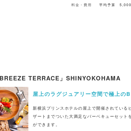
で変わるグラスワインをご用意！！ リーズナブ
料金・費用
平均予算 5,00
からちょっと高級なものまで。 お客様の笑顔と
ん！！ 是非とも本場のイタリアンをお楽しみください！！ 【
ラン】 ・少人数店舗貸切プラン！30名×5,00
切プラン！〜22名まで5000円〜
BREEZE TERRACE」SHINYOKOHAMA
屋上のラグジュアリー空間で極上のB
新横浜プリンスホテルの屋上で開催されている
ザートまでついた大満足なバーベキューセット
ができます。