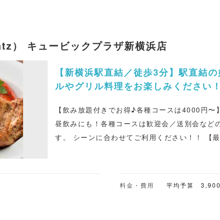
ていても強風）の場合は中止となる場合があります ■ペット同伴 可 ※
で同伴, 毎月 最終土曜のみ「わんちゃんとＢＢＱ」を開催 ■
払方法 クレジットカード 電子マネー 現金
atz） キュービックプラザ新横浜店
【新横浜駅直結／徒歩3分】駅直結の
ルやグリル料理をお楽しみください
【飲み放題付きでお得♪各種コースは4000円〜
昼飲みにも！各種コースは歓迎会／送別会など
す。 シーンに合わせてご利用ください！！ 【最高の立地でビールとソーセー
ジ！！】 ６TAPのクラフトビールを始め、ド
肉、パスタなどをカジュアルに楽しめます。 駅
やアリーナ／日産スタジアムのイベント終わり
料金・費用
平均予算 3,90