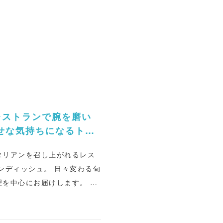
レストランで腕を磨い
せな気持ちになるトラ
のご利用に是非！
タリアンを召し上がれるレス
を中心にお届けします。 他
ァ等、 オイノスならではの