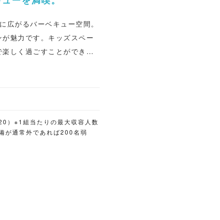
キューを満喫。
上に広がるバーベキュー空間。
ンが魅力です。キッズスペー
で楽しく過ごすことができま
（120分1人1,800
円 小学生400円 幼児200
放題付きのリーズナブルな
みを追加することも可能で
120）※1組当たりの最大収容人数
設備が通常外であれば200名弱
会場作りも相談でき、「焼く
スタイ