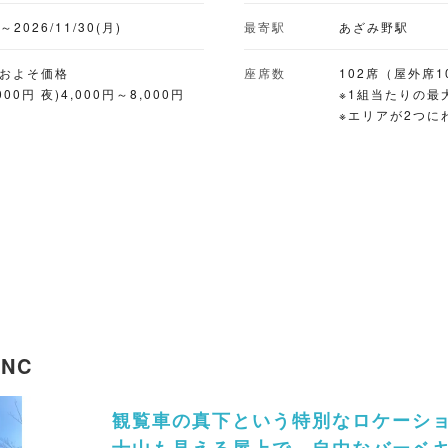
めの焼きそば、さらにはおつまみやデザートま
)～2026/11/30(月)
最寄駅
あざみ野駅
限定のリーズナブルな学生セット（1名3,500
ています。「ドリンク飲み放題プラン」もある
おおよそ価格
座席数
102席（屋外席1
000円 夜)4,000円～8,000円
※1組当たりの最
ん、好みの食材やドリンクを持ち込んで自由に
※エリアが2つに
仲間や家族とワイワイ過ごすのにぴったりです。 ■暑さ対策 ミストシ
ー、クールネックタオルの配布 ■バーベキューのスタイル 手ぶらバーベキュ
ー、食材持ち込み可、ドリンク持ち込み可 ■取り扱いビール キリン ■予約受
付 WEB予約あり ■座席数 102席（屋外席102） ※1組当たりの最大収容人数
102人 ※エリアが2つにわかれます ■雨天対応 タープ・パラソルなど使用し屋
外で実施 ■ペット同伴 可 ※屋外席で同伴 ■対応している支払方法 クレジット
カード、二次元コード、電子マネー、現金 ■アクセス あざみ野駅 徒歩約20
分 「あざみ野駅」よりすすき野団地または虹ヶ
ガーデンズ」下車徒歩1分
'NC
観覧車の真下という特別なロケーシ