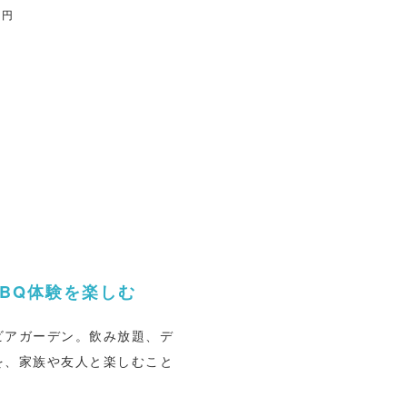
ルで美味しいテーブルワイン
0円
共に店員の笑顔も絶えませ
平日限定貸切プ
0円〜 ・少人数プライベート貸
BQ体験を楽しむ
ビアガーデン。飲み放題、デ
を、家族や友人と楽しむこと