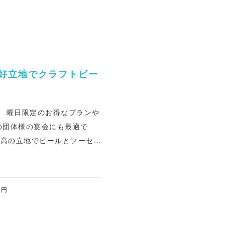
屋外席
対応している支
好立地でクラフトビー
！
】 曜日限定のお得なプランや
の団体様の宴会にも最適で
イツ料理、グリルで焼いたお
直結なので、ランチ、雨の日
にも便利です！
0円