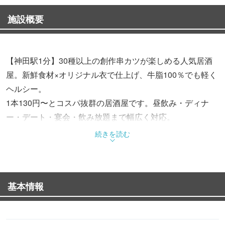
施設概要
【神田駅1分】30種以上の創作串カツが楽しめる人気居酒
屋。新鮮食材×オリジナル衣で仕上げ、牛脂100％でも軽く
ヘルシー。
1本130円〜とコスパ抜群の居酒屋です。昼飲み・ディナ
ー・デート・宴会・飲み放題まで幅広く対応。
神田 居酒屋をお探しの方におすすめ。
続きを読む
神田で串カツを楽しみたい方や仕事帰り、女子会にもぜひ
ご利用ください。
皆様のご来店を心よりお待ちしております。ぜひお気軽に
基本情報
お立ち寄りくださいませ。