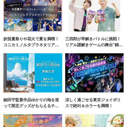
妖怪夏祭りや花火で夏を満喫！
三四郎が早解きバトルに挑戦！
コニカミノルタプラネタリア
リアル謎解きゲームの舞台"錦糸
TOKYO
町PARCO・楽天地"を巡る！
細田守監督作品ゆかりの地を巡
涼しく過ごせる東京ジョイポリ
って限定グッズがもらえるチャ
スで絶叫＆ホラーを満喫！
ンス！