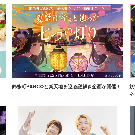
イ
錦糸町PARCOと楽天地を巡る謎解き企画が開催！
妖
ネ