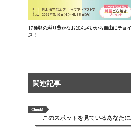
17種類の彩り豊かなおばんざいから自由にチョ
ス！
関連記事
Check!
このスポットを見ている
あなたに