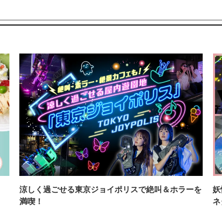
イ
涼しく過ごせる東京ジョイポリスで絶叫＆ホラーを
妖
満喫！
ネ