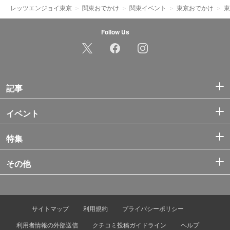
レッツエンジョイ東京
関東おでかけ
関東イベント
東京おでかけ
東
Follow Us
記事
イベント
特集
その他
サイトマップ
利用規約
プライバシーポリシー
利用者情報の外部送信
クチコミ投稿ガイドライン
ヘルプ