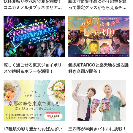
妖怪夏祭りや花火で夏を満喫！
細田守監督作品ゆかりの地を巡
コニカミノルタプラネタリア
って限定グッズがもらえるチャ
TOKYO
ンス！
涼しく過ごせる東京ジョイポリ
錦糸町PARCOと楽天地を巡る謎
スで絶叫＆ホラーを満喫！
解き企画が開催！
17種類の彩り豊かなおばんざい
三四郎が早解きバトルに挑戦！