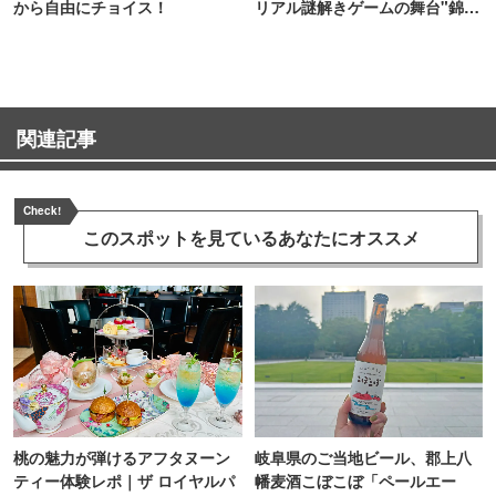
から自由にチョイス！
リアル謎解きゲームの舞台"錦糸
町PARCO・楽天地"を巡る！
関連記事
Check!
このスポットを見ている
あなたにオススメ
桃の魅力が弾けるアフタヌーン
岐阜県のご当地ビール、郡上八
ティー体験レポ｜ザ ロイヤルパ
幡麦酒こぼこぼ「ペールエー