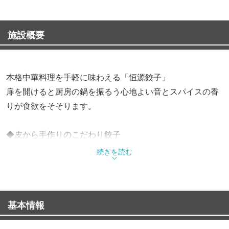
施設概要
本格中華料理を手軽に味わえる「恒源餃子」
扉を開けると厨房の鍋を振るう心地よい音とスパイスの香
りが食欲をそそります。
◆皮から手作りのこだわり餃子
ご提供する餃子は全て店内で皮から手作りし、お客様から
続きを読む
注文が入り次第、餡を包んでおります。
作り置きなどは一切行っていないため、出来立ての状態で
お楽しみいただけます。
基本情報
海老やパクチーが入ったアレンジメニューも♪