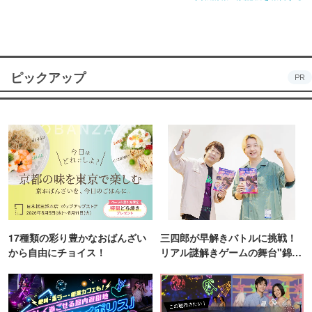
ピックアップ
PR
17種類の彩り豊かなおばんざい
三四郎が早解きバトルに挑戦！
から自由にチョイス！
リアル謎解きゲームの舞台"錦糸
町PARCO・楽天地"を巡る！