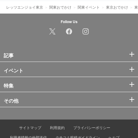
レッツエンジョイ東京
関東おでかけ
関東イベント
東京おでかけ
東
Follow Us
記事
イベント
特集
その他
サイトマップ
利用規約
プライバシーポリシー
利用者情報の外部送信
クチコミ投稿ガイドライン
ヘルプ