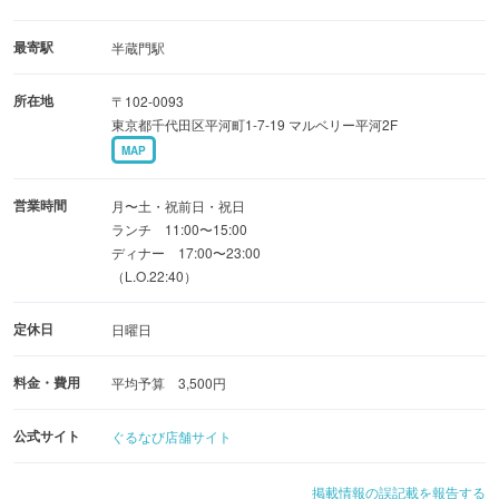
◆ドリンクも豊富にご用意
サワーやハイボールなど、餃子と相性抜群なお飲み物を多
最寄駅
半蔵門駅
数ご用意。
所在地
〒102-0093
本場の味を堪能したいなら、紹興酒はいかがでしょうか？
東京都千代田区平河町1-7-19 マルベリー平河2F
MAP
◆広々とした店内、個室も利用可能
大人数で気兼ねなくお使いいただける完全個室のお席やテ
営業時間
月〜土・祝前日・祝日
ーブル席などがございます。
ランチ 11:00〜15:00
ディナー 17:00〜23:00
毎日の会社帰りやご友人との乾杯など、色々なシーンで気
（L.O.22:40）
軽にご利用ください。
定休日
日曜日
料金・費用
平均予算 3,500円
公式サイト
ぐるなび店舗サイト
掲載情報の誤記載を報告する