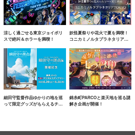
涼しく過ごせる東京ジョイポリ
妖怪夏祭りや花火で夏を満喫！
スで絶叫＆ホラーを満喫！
コニカミノルタプラネタリア
TOKYO
細田守監督作品ゆかりの地を巡
錦糸町PARCOと楽天地を巡る謎
って限定グッズがもらえるチャ
解き企画が開催！
ンス！