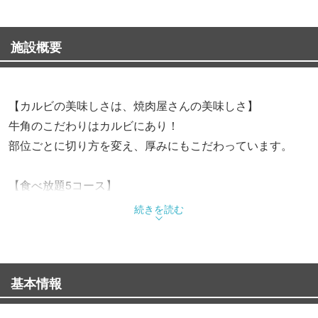
施設概要
【カルビの美味しさは、焼肉屋さんの美味しさ】
牛角のこだわりはカルビにあり！
部位ごとに切り方を変え、厚みにもこだわっています。
【食べ放題5コース】
90分食べ放題(ラストオーダー70分〉
続きを読む
◎お気軽コース 3,058円（税込）
◎焼肉堪能コース 3,718円（税込）
◎牛角コース 4,158円（税込）
基本情報
◎牛タンコース 5,478円（税込）
◎黒毛和牛コース 6,578円（税込）