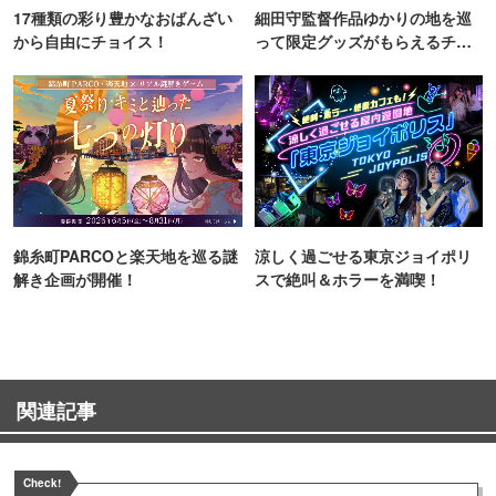
17種類の彩り豊かなおばんざい
細田守監督作品ゆかりの地を巡
から自由にチョイス！
って限定グッズがもらえるチャ
ンス！
錦糸町PARCOと楽天地を巡る謎
涼しく過ごせる東京ジョイポリ
解き企画が開催！
スで絶叫＆ホラーを満喫！
関連記事
Check!