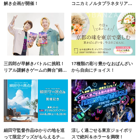
解き企画が開催！
コニカミノルタプラネタリア
TOKYO
三四郎が早解きバトルに挑戦！
17種類の彩り豊かなおばんざい
リアル謎解きゲームの舞台"錦糸
から自由にチョイス！
町PARCO・楽天地"を巡る！
細田守監督作品ゆかりの地を巡
涼しく過ごせる東京ジョイポリ
って限定グッズがもらえるチャ
スで絶叫＆ホラーを満喫！