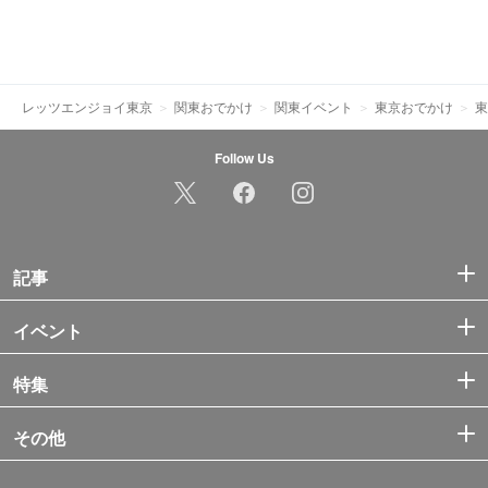
レッツエンジョイ東京
関東おでかけ
関東イベント
東京おでかけ
東
Follow Us
記事
イベント
特集
その他