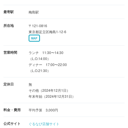
・定番バジルとトマトのマルゲリータ
最寄駅
梅島駅
・大分県産メカジキのグリル〜カボス胡椒とカポナータ添
所在地
〒121-0816
え〜
東京都足立区梅島1-12-6
MAP
営業時間
ランチ 11:30〜14:30
【梅島駅より徒歩30秒！記念日ならお任せください】
（L.O.14:00）
ディナー 17:00〜22:00
（L.O.21:30）
スイーツにメッセージを添えた特別な記念日プレートをご
提供！
定休日
無
その他（2024年12月1日）
年末年始（2024年12月31日）
季節限定オリジナルカクテルもございます♪
料金・費用
平均予算 3,000円
公式サイト
ぐるなび店舗サイト