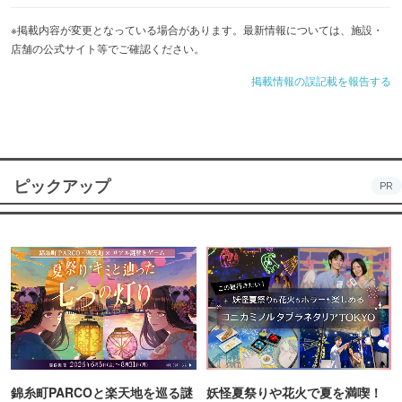
【ワイン＆カクテル、オリジナルシャンパンカクテル】
※掲載内容が変更となっている場合があります。最新情報については、施設・
店舗の公式サイト等でご確認ください。
赤白シャンパンにカクテル、ビール(ペローニ・アサヒスー
掲載情報の誤記載を報告する
パードライ)、ジャパニーズウイスキー山崎、白州他。お一
人様のサク飲みから女子会、ファミリーまで大歓迎！気軽
に立ち寄れるビストロです♪
ピックアップ
PR
錦糸町PARCOと楽天地を巡る謎
妖怪夏祭りや花火で夏を満喫！