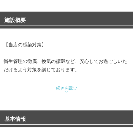
施設概要
【当店の感染対策】
衛生管理の徹底、換気の循環など、安心してお過ごしいた
だけるよう対策を講じております。
続きを読む
【必ずオーダーして欲しい！和スペシャリテ】
基本情報
・A5ランク黒毛和牛のヒレとフォアグラのロッシーニ