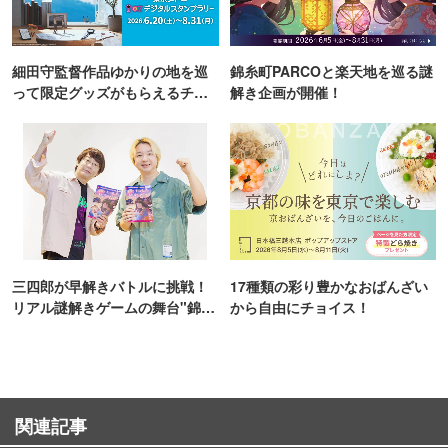
細田守監督作品ゆかりの地を巡
錦糸町PARCOと楽天地を巡る謎
って限定グッズがもらえるチャ
解き企画が開催！
ンス！
三四郎が早解きバトルに挑戦！
17種類の彩り豊かなおばんざい
リアル謎解きゲームの舞台"錦糸
から自由にチョイス！
町PARCO・楽天地"を巡る！
関連記事