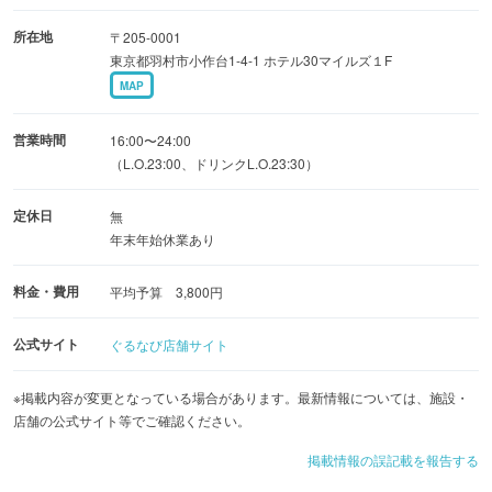
★内容、予算、貸切（最大55名！）、主役へのはなむけに
所在地
〒205-0001
豪華デザート盛りなど、なんでもお気軽に相談してみてく
東京都羽村市小作台1-4-1 ホテル30マイルズ１F
ださい！
MAP
営業時間
16:00〜24:00
（L.O.23:00、ドリンクL.O.23:30）
定休日
無
年末年始休業あり
料金・費用
平均予算 3,800円
公式サイト
ぐるなび店舗サイト
※掲載内容が変更となっている場合があります。最新情報については、施設・
店舗の公式サイト等でご確認ください。
掲載情報の誤記載を報告する