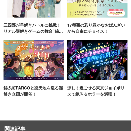
三四郎が早解きバトルに挑戦！
17種類の彩り豊かなおばんざい
リアル謎解きゲームの舞台"錦糸
から自由にチョイス！
町PARCO・楽天地"を巡る！
錦糸町PARCOと楽天地を巡る謎
涼しく過ごせる東京ジョイポリ
解き企画が開催！
スで絶叫＆ホラーを満喫！
関連記事