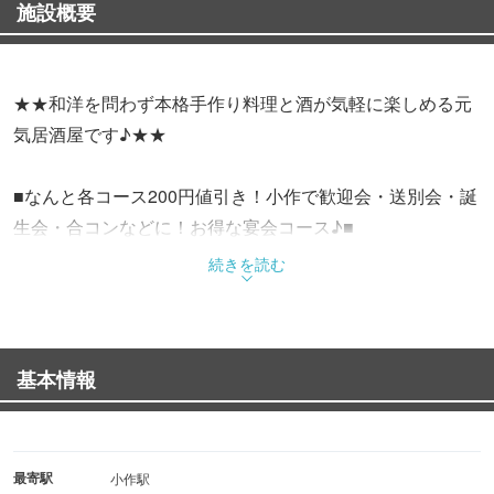
施設概要
★★和洋を問わず本格手作り料理と酒が気軽に楽しめる元
気居酒屋です♪★★
■なんと各コース200円値引き！小作で歓迎会・送別会・誕
生会・合コンなどに！お得な宴会コース♪■
続きを読む
【コース例】 ★今なら下記コース全て飲み放題2時間⇒3
時間に拡張サービスあり！！★
●【グレードアップコース＋無制限飲み放題】9品 ￥7000
基本情報
●【グレードアップコース＋飲み放題】 9品 ￥6000
●【豪華コース＋飲み放題】 8品 ￥5000※基本コースを
豪華にパワーアップ！！
最寄駅
小作駅