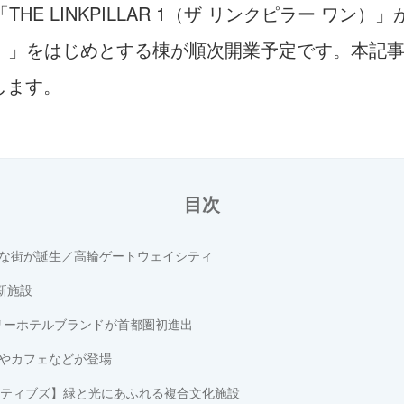
E LINKPILLAR 1（ザ リンクピラー ワン）」
ラー ツー）」をはじめとする棟が順次開業予定です。
します。
目次
な街が誕生／高輪ゲートウェイシティ
新施設
リーホテルブランドが首都圏初進出
やカフェなどが登場
ナラティブズ】緑と光にあふれる複合文化施設