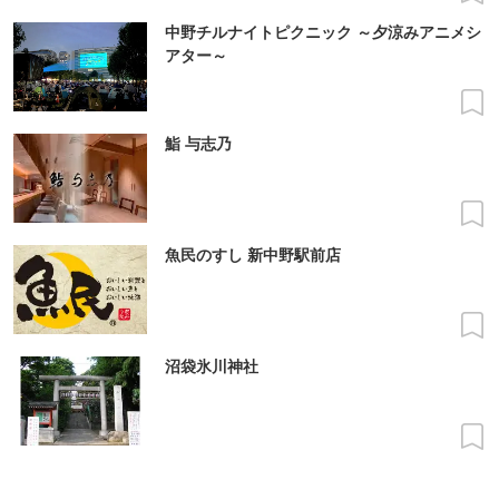
中野チルナイトピクニック ～夕涼みアニメシ
アター～
鮨 与志乃
魚民のすし 新中野駅前店
沼袋氷川神社