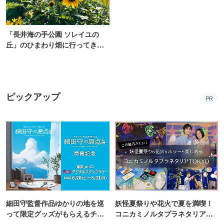
「長井海の手公園 ソレイユの
丘」のひまわり畑に行ってき
た！ひまわりグルメも堪能
【2026】
ピックアップ
PR
細田守監督作品ゆかりの地を巡
妖怪夏祭りや花火で夏を満喫！
って限定グッズがもらえるチャ
コニカミノルタプラネタリア
ンス！
TOKYO