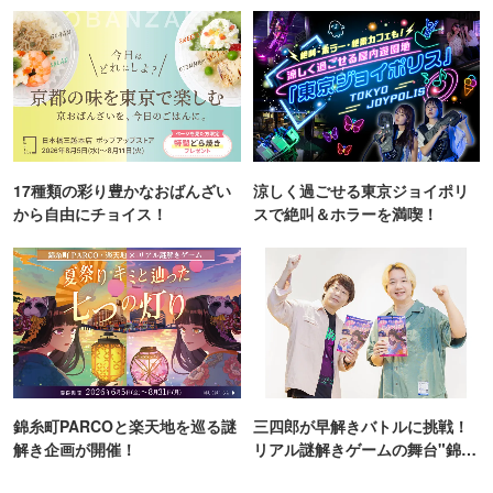
17種類の彩り豊かなおばんざい
涼しく過ごせる東京ジョイポリ
から自由にチョイス！
スで絶叫＆ホラーを満喫！
錦糸町PARCOと楽天地を巡る謎
三四郎が早解きバトルに挑戦！
解き企画が開催！
リアル謎解きゲームの舞台"錦糸
町PARCO・楽天地"を巡る！