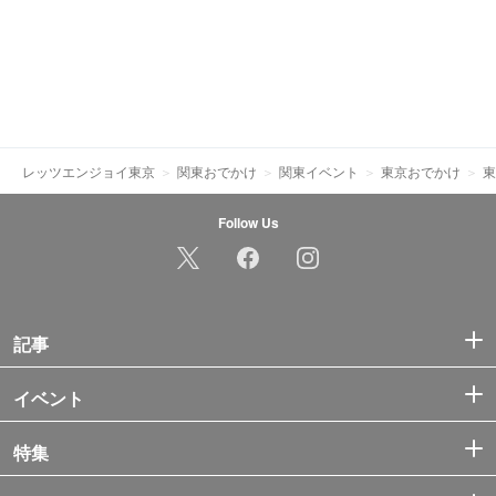
レッツエンジョイ東京
関東おでかけ
関東イベント
東京おでかけ
東
Follow Us
記事
イベント
特集