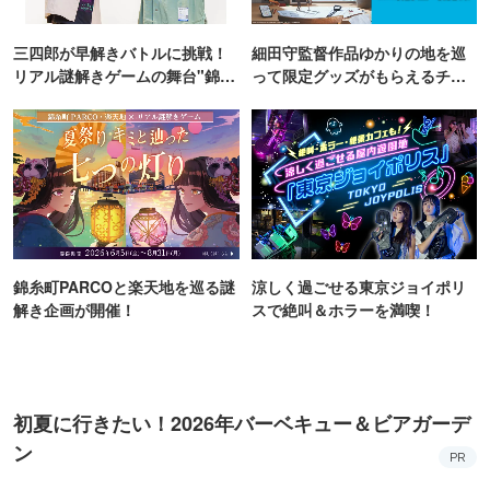
三四郎が早解きバトルに挑戦！
細田守監督作品ゆかりの地を巡
リアル謎解きゲームの舞台"錦糸
って限定グッズがもらえるチャ
町PARCO・楽天地"を巡る！
ンス！
錦糸町PARCOと楽天地を巡る謎
涼しく過ごせる東京ジョイポリ
解き企画が開催！
スで絶叫＆ホラーを満喫！
初夏に行きたい！2026年バーベキュー＆ビアガーデ
ン
PR