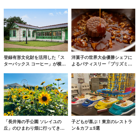
登録有形文化財を活用した「ス
洋菓子の世界大会優勝シェフに
ターバックス コーヒー」が横
よるパティスリー「プリズミッ
浜・海の公園にオープン
ク」青山にオープン
「長井海の手公園 ソレイユの
子どもが喜ぶ！東京のレストラ
丘」のひまわり畑に行ってき
ン＆カフェ5選
た！ひまわりグルメも堪能