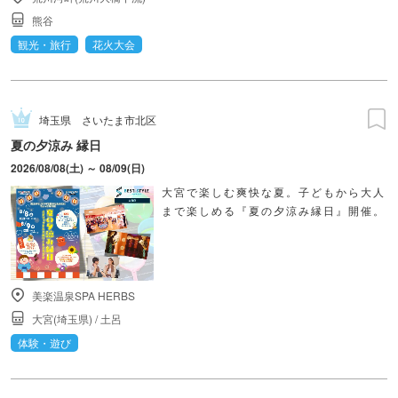
熊谷
観光・旅行
花火大会
埼玉県
さいたま市北区
夏の夕涼み 縁日
2026/08/08(土) ～ 08/09(日)
大宮で楽しむ爽快な夏。子どもから大人
まで楽しめる『夏の夕涼み縁日』開催。
美楽温泉SPA HERBS
大宮(埼玉県)
/
土呂
体験・遊び