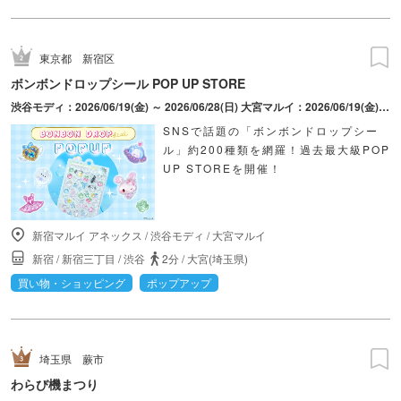
東京都
新宿区
ボンボンドロップシール POP UP STORE
渋谷モディ：2026/06/19(金) ～ 2026/06/28(日) 大宮マルイ：2026/06/19(金) ～ 2026/06/28(日) 新宿マルイ アネックス：2026/08/28(金) ～ 2026/09/06(日)
SNSで話題の「ボンボンドロップシー
ル」約200種類を網羅！過去最大級POP
UP STOREを開催！
新宿マルイ アネックス
/
渋谷モディ
/
大宮マルイ
新宿
/
新宿三丁目
/
渋谷
2分
/
大宮(埼玉県)
買い物・ショッピング
ポップアップ
埼玉県
蕨市
わらび機まつり