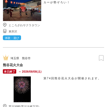
カーが勢ぞろい！
ところざわサクラタウン
東所沢
体験・遊び
埼玉県
熊谷市
熊谷花火大会
～ 2026/08/08(土)
第74回熊谷花火大会が開催されます。
荒川河畔(荒川大橋下流)