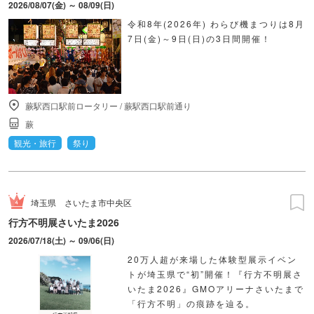
2026/08/07(金) ～ 08/09(日)
令和8年(2026年) わらび機まつりは8月
7日(金)～9日(日)の3日間開催！
蕨駅西口駅前ロータリー
/
蕨駅西口駅前通り
蕨
観光・旅行
祭り
埼玉県
さいたま市中央区
行方不明展さいたま2026
2026/07/18(土) ～ 09/06(日)
20万人超が来場した体験型展示イベン
トが埼玉県で“初”開催！『行方不明展さ
いたま2026』GMOアリーナさいたまで
「行方不明」の痕跡を辿る。