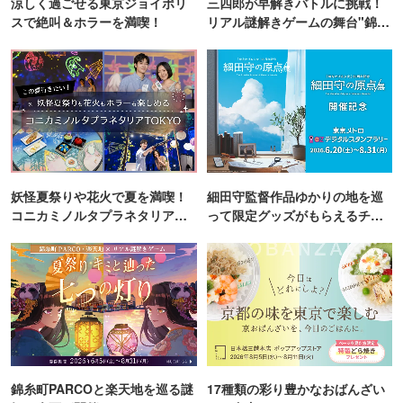
涼しく過ごせる東京ジョイポリ
三四郎が早解きバトルに挑戦！
スで絶叫＆ホラーを満喫！
リアル謎解きゲームの舞台"錦糸
町PARCO・楽天地"を巡る！
妖怪夏祭りや花火で夏を満喫！
細田守監督作品ゆかりの地を巡
コニカミノルタプラネタリア
って限定グッズがもらえるチャ
TOKYO
ンス！
錦糸町PARCOと楽天地を巡る謎
17種類の彩り豊かなおばんざい