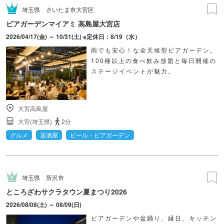
埼玉県
さいたま市大宮区
ビアガーデンマイアミ 高島屋大宮店
2026/04/17(金) ～ 10/31(土) ※定休日：8/19（水）
雨でも安心！な全天候型ビアガーデン。
100種以上の食べ飲み放題と毎日開催の
ステージイベントが魅力。
大宮高島屋
大宮(埼玉県)
2分
グルメ
居酒屋
ビール・ビアガーデン
埼玉県
所沢市
ところざわサクラタウン夏まつり2026
2026/08/08(土) ～ 08/09(日)
ビアガーデンや盆踊り、縁日、キッチン