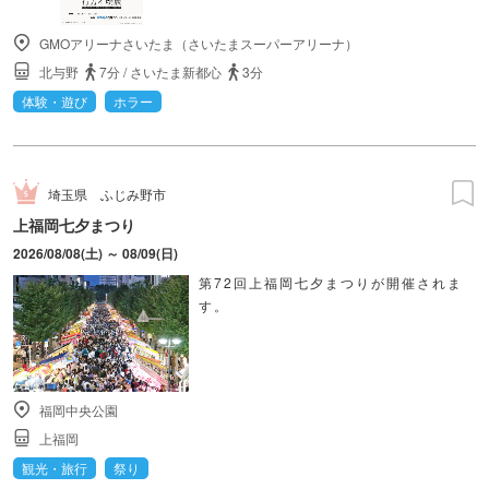
GMOアリーナさいたま（さいたまスーパーアリーナ）
北与野
7分
/
さいたま新都心
3分
体験・遊び
ホラー
埼玉県
ふじみ野市
上福岡七夕まつり
2026/08/08(土) ～ 08/09(日)
第72回上福岡七夕まつりが開催されま
す。
福岡中央公園
上福岡
観光・旅行
祭り