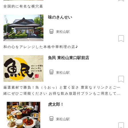
全国的に有名な横穴墓
味のきんせい
東松山駅
和の心をアレンジした本格中華料理の店♪
魚民 東松山東口駅前店
東松山駅
厳選素材で勝負！魚（うおっ）と驚く旨さ 豊富なドリンクとご一
緒にぜひご堪能ください お得な飲み放題付プランもご用意してま
す！
虎太郎！
東松山駅