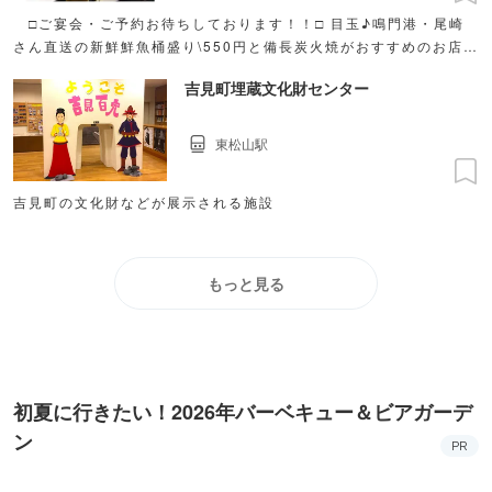
□ご宴会・ご予約お待ちしております！！□ 目玉♪鳴門港・尾崎
さん直送の新鮮鮮魚桶盛り\550円と備長炭火焼がおすすめのお店。
席数がほぼ倍になりました！
吉見町埋蔵文化財センター
東松山駅
吉見町の文化財などが展示される施設
もっと見る
初夏に行きたい！2026年バーベキュー＆ビアガーデ
ン
PR