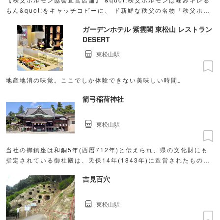
もん&quot;をキャッチコピーに、 ド新鮮な秩父の名物「秩父ホル
モン」が楽しめるお店
ガーデンホテル 紫雲閣 東松山 レストラン
DESERT
東松山駅
地産地消の味覚。ここでしか体験できない美味しい時間。
箭弓稲荷神社
東松山駅
当社の御鎮座は和銅5年(西暦712年)と伝えられ、県の文化財にも
指定されている御社殿は、天保14年(1843年)に造営されたもの
で、豪壮な権現造りに豪華な彫刻が施されている。やきゅうの響き
吉見百穴
にかけて少年野球からプロ野球選手まで野球やソフトボールの上達
を目指す方の参拝も増えている。
東松山駅