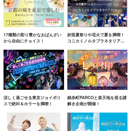
17種類の彩り豊かなおばんざい
妖怪夏祭りや花火で夏を満喫！
から自由にチョイス！
コニカミノルタプラネタリア
TOKYO
涼しく過ごせる東京ジョイポリ
錦糸町PARCOと楽天地を巡る謎
スで絶叫＆ホラーを満喫！
解き企画が開催！