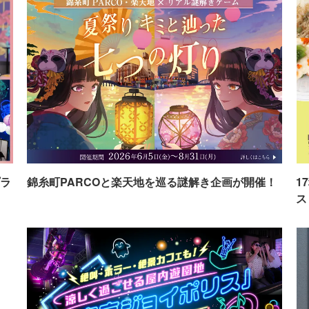
ラ
錦糸町PARCOと楽天地を巡る謎解き企画が開催！
1
ス