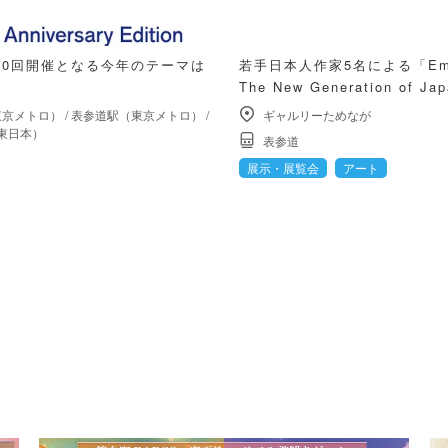
10回開催となる今年のテーマは
若手日本人作家5名による「Eme
The New Generation of 
東京メトロ）
/
表参道駅（東京メトロ）
/
ギャルリーためなが
東日本）
表参道
展示・展覧会
アート