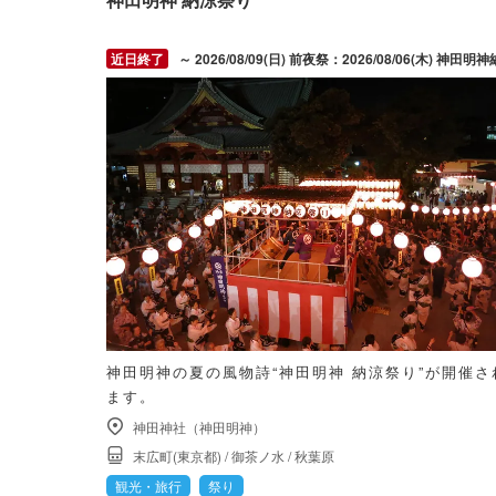
～ 2026/08/09(日) 前夜祭：2026/08/06(木) 神田明神納涼祭り：2026/08/07(金) ～ 2026/08/09(
神田明神の夏の風物詩“神田明神 納涼祭り”が開催さ
ます。
神田神社（神田明神）
末広町(東京都)
/
御茶ノ水
/
秋葉原
観光・旅行
祭り