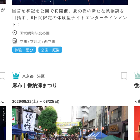
和が
国営昭和記念公園で初開催。夏の夜の新たな風物詩を
目指す、9日間限定の体験型ナイトエンターテインメン
ト！
国営昭和記念公園
立川
/
立川北
/
西立川
体験・遊び
公園・庭園
東京都
港区
麻布十番納涼まつり
微
2026/03/20(金・祝) ～ 10/12(月・祝) 休館日：各チケットサイトカレンダーにてご確認ください。
2026/08/22(土) ～ 08/23(日)