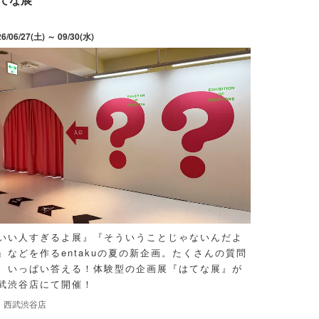
26/06/27(土) ～ 09/30(水)
いい人すぎるよ展』『そういうことじゃないんだよ
』などを作るentakuの夏の新企画。たくさんの質問
、いっぱい答える！体験型の企画展『はてな展』が
武渋谷店にて開催！
西武渋谷店