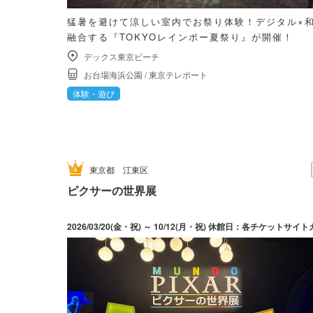
猛暑を避けて涼しい室内でお祭り体験！デジタル×
融合する『TOKYOレインボー夏祭り』が開催！
デックス東京ビーチ
お台場海浜公園
/
東京テレポート
体験・遊び
東京都
江東区
ピクサーの世界展