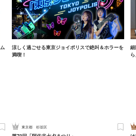
ム
涼しく過ごせる東京ジョイポリスで絶叫＆ホラーを
細
満喫！
ら
東京都
杉並区
第70回「阿佐谷七夕まつり」
は