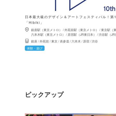
日本最大級のデザイン＆アートフェスティバル！第
「Hibiki」
銀座駅（東京メトロ）
/
外苑前駅（東京メトロ）
/
東京駅（
六本木駅（東京メトロ）
/
原宿駅（JR東日本）
/
渋谷駅（JR
銀座
/
外苑前
/
東京
/
表参道
/
六本木
/
原宿
/
渋谷
体験・遊び
ピックアップ