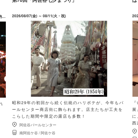
2026/08/07(金) ～ 08/11(火・祝)
20
日)
昭和29年の初回から続く伝統のハリボテが、今年もパ
『
れ
ールセンター商店街に飾られます。店主たちが工夫を
展
こらした期間中限定の露店も多数！
に
西
阿佐谷パールセンター
南阿佐ケ谷
/
阿佐ケ谷