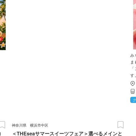
み
ま
「
す
神奈川県
横浜市中区
コ
＜THEseaサマースイーツフェア＞選べるメインと