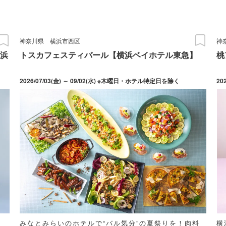
神奈川県
横浜市西区
神
浜
トスカフェスティバール【横浜ベイホテル東急】
桃
2026/07/03(金) ～ 09/02(水) ※木曜日・ホテル特定日を除く
20
・
みなとみらいのホテルで“バル気分”の夏祭りを！肉料
横