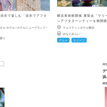
を浴衣で楽しむ「浴衣でアフタ
横浜美術館開催 展覧会「マリ
ンアフタヌーンティーを期間
タル ホテル
/
ホテルニューグランド
/
ウェスティンホテル横浜
みなとみらい
通り
グルメ
スイーツ
神
デ
浜