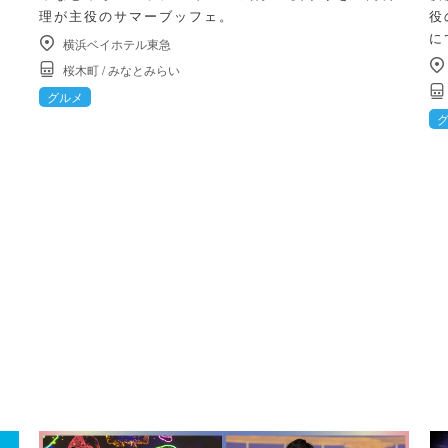
理が主役のサマーブッフェ。
役
に
横浜ベイホテル東急
桜木町
/
みなとみらい
グルメ