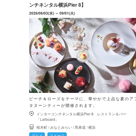
ンチネンタル横浜Pier 8】
2026/06/03(水) ～ 09/01(火)
ピーチ＆ローズをテーマに、華やかで上品な夏のア
タヌーンティーが開催されます。
インターコンチネンタル横浜Pier 8 レストラン＆バー
「Larboard」
桜木町
/
みなとみらい
/
馬車道
/
横浜
グルメ
スイーツ