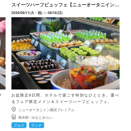
スイーツハーフビュッフェ【ニューオータニイン横
浜プレミアム】
2026/08/11(火・祝) ～ 08/16(日)
フ
お盆限定6日間、ホテルで過ごす特別なひととき。選べ
るフェア限定メイン＆スイーツハーフビュッフェ。
ニューオータニイン横浜プレミアム
桜木町
/
みなとみらい
グルメ
ランチ