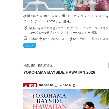
横浜の5つのホテルから選べるアフタヌーンティー
ヌーンティー 2026」が開催。
横浜ベイホテル東急
/
ヨコハマ グランド インターコンチネン
ローズホテル横浜
/
ハイアット リージェンシー 横浜
桜木町
12分
/
みなとみらい
5分
/
元町・中華街
/
日本大
グルメ
神奈川県
横浜市西区
YOKOHAMA BAYSIDE HAWAIIAN 2026
2026/08/08(土) ～ 08/09(日)