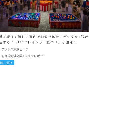
暑を避けて涼しい室内でお祭り体験！デジタル×和が
合する『TOKYOレインボー夏祭り』が開催！
デックス東京ビーチ
お台場海浜公園
/
東京テレポート
体験・遊び