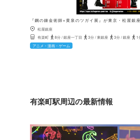
『鋼の錬金術師×黄泉のツガイ展』が東京・松屋銀
松屋銀座
有楽町
8分
/
銀座一丁目
3分
/
東銀座
3分
/
銀座
1
アニメ・漫画・ゲーム
有楽町駅周辺の最新情報