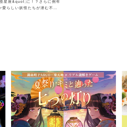
怪星座&quot;に！？さらに例年
か愛らしい妖怪たちが潜む不思