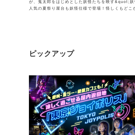
が、鬼太郎をはじめとした妖怪たちを映す&quot;妖
人気の夏祭り屋台も妖怪仕様で登場！怪しくもどこ
議な空間に、ぜひ訪れてみて！
ピックアップ