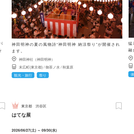
パ
猛
神田明神の夏の風物詩“神田明神 納涼祭り”が開催され
を
融
ます。
神田神社（神田明神）
末広町(東京都)
/
御茶ノ水
/
秋葉原
観光・旅行
祭り
東京都
渋谷区
はてな展
2026/06/27(土) ～ 09/30(水)