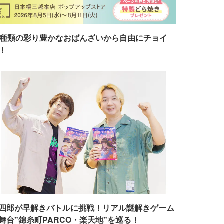
7種類の彩り豊かなおばんざいから自由にチョイ
！
四郎が早解きバトルに挑戦！リアル謎解きゲーム
舞台"錦糸町PARCO・楽天地"を巡る！