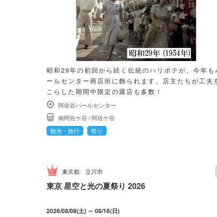
昭和29年の初回から続く伝統のハリボテが、今年も
ールセンター商店街に飾られます。店主たちが工夫
こらした期間中限定の露店も多数！
阿佐谷パールセンター
南阿佐ケ谷
/
阿佐ケ谷
観光・旅行
祭り
東京都
立川市
東京 星空と光の夏祭り 2026
2026/08/08(土) ～ 08/16(日)