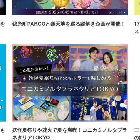
を
錦糸町PARCOと楽天地を巡る謎解き企画が開催！
1
ス
も
妖怪夏祭りや花火で夏を満喫！コニカミノルタプラ
三
ネタリアTOKYO
の