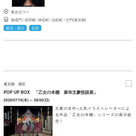
東京タワー
御成門
/
赤羽橋
/
神谷町
/
浜松町
/
大門(東京都)
観光・旅行
名所
東京都
港区
POP UP BOX 「乙女の本棚 麻布文豪怪談展」
2026/07/16(木) ～ 08/30(日)
文豪の名作×人気イラストレーターによ
る作品「乙女の本棚」シリーズの展示販
売！