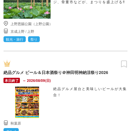
ジ、骨董市などが、まつりを盛上げる‼
上野恩賜公園（上野公園）
京成上野
/
上野
観光・旅行
祭り
絶品グルメ ビール＆日本酒祭り＠神田明神納涼祭り2026
～ 2026/08/09(日)
絶品グルメ屋台と美味しいビールが大集
合！
秋葉原
グルメ