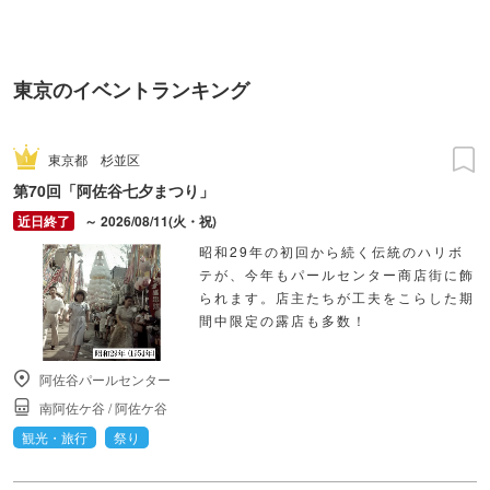
東京のイベントランキング
東京都
杉並区
第70回「阿佐谷七夕まつり」
～ 2026/08/11(火・祝)
昭和29年の初回から続く伝統のハリボ
テが、今年もパールセンター商店街に飾
られます。店主たちが工夫をこらした期
間中限定の露店も多数！
阿佐谷パールセンター
南阿佐ケ谷
/
阿佐ケ谷
観光・旅行
祭り