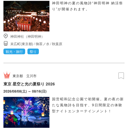
神田明神の夏の風物詩“神田明神 納涼祭
り”が開催されます。
神田神社（神田明神）
末広町(東京都)
/
御茶ノ水
/
秋葉原
観光・旅行
祭り
東京都
立川市
東京 星空と光の夏祭り 2026
2026/08/08(土) ～ 08/16(日)
国営昭和記念公園で初開催。夏の夜の新
たな風物詩を目指す、9日間限定の体験
型ナイトエンターテインメント！