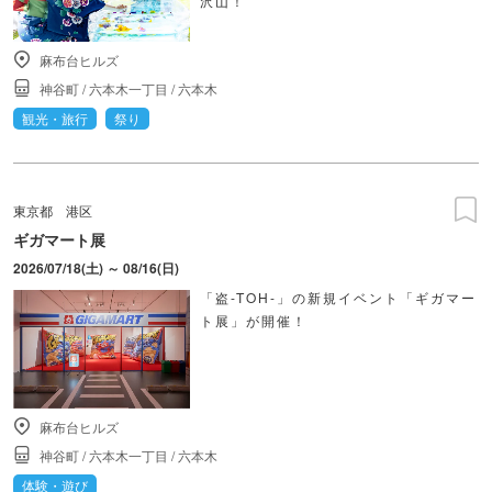
沢山！
麻布台ヒルズ
神谷町
/
六本木一丁目
/
六本木
観光・旅行
祭り
東京都
港区
ギガマート展
2026/07/18(土) ～ 08/16(日)
「盗-TOH-」の新規イベント「ギガマー
ト展」が開催！
麻布台ヒルズ
神谷町
/
六本木一丁目
/
六本木
体験・遊び