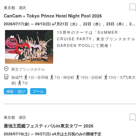
東京都
港区
CanCam × Tokyo Prince Hotel Night Pool 2026
2026/07/17(金) ～ 09/13(日) ※7月21日（火）、22日（水）、23日（木）、27日（月）、28日（火）、29日（水）、30日（木）は営業されません。
10周年のテーマは「SUMMER
CRUISE PARTY」東京プリンスホテル
GARDEN POOLにて開催！
東京プリンスホテル
御成門
1分
/
赤羽橋
7分
/
神谷町
10分
/
浜松町
10分
/
大門(東京
都)
7分
体験・遊び
プール
東京都
港区
最強王図鑑フェスティバルin東京タワー 2026
2026/07/18(土) ～ 09/27(日) ※9月は土日祝のみの開催予定