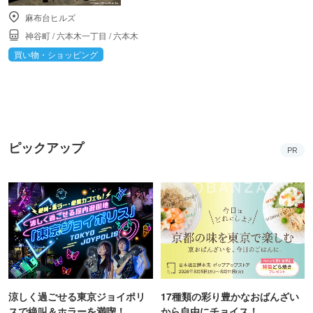
麻布台ヒルズ
神谷町
/
六本木一丁目
/
六本木
買い物・ショッピング
ピックアップ
PR
涼しく過ごせる東京ジョイポリ
17種類の彩り豊かなおばんざい
スで絶叫＆ホラーを満喫！
から自由にチョイス！