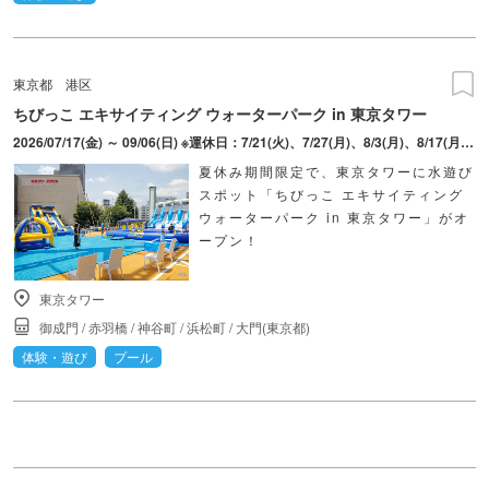
東京都
港区
ちびっこ エキサイティング ウォーターパーク in 東京タワー
2026/07/17(金) ～ 09/06(日) ※運休日：7/21(火)、7/27(月)、8/3(月)、8/17(月)、8/24(月)、9/1(火)
夏休み期間限定で、東京タワーに水遊び
スポット「ちびっこ エキサイティング
ウォーターパーク in 東京タワー」がオ
ープン！
東京タワー
御成門
/
赤羽橋
/
神谷町
/
浜松町
/
大門(東京都)
体験・遊び
プール