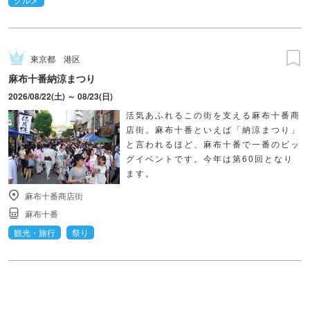
東京都
港区
麻布十番納涼まつり
2026/08/22(土) ～ 08/23(日)
活気あふれるこの街を支える麻布十番商
店街。麻布十番といえば「納涼まつり」
と言われるほど、麻布十番で一番のビッ
グイベントです。今年は第60回となり
ます。
麻布十番商店街
麻布十番
観光・旅行
祭り