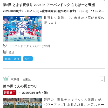
第2回 とよす夏祭り 2026 in アーバンドック ららぽーと豊洲
2026/08/08(土) ～ 08/16(日) ※盆踊り開催日は8月8日(土)・9日(日)・11日(火・祝)・15日(土)・16日(日)のみ。 ※縁日およびキッチンカーについては期間中の全日程営業予定。 ※開催コンテンツは日によって異なります。
日替わり盆踊りで、来るたび広がる夏の
楽しみ！
アーバンドック ららぽーと豊洲
豊洲
観光・旅行
祭り
東京都
台東区
第75回うえの夏まつり
～ 2026/08/11(火・祝)
好評の「蓮見デッキりんりん回廊」が、
パワーアップ‼ 上野之縁日、水音ステー