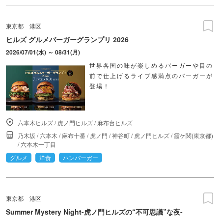
東京都
港区
ヒルズ グルメバーガーグランプリ 2026
2026/07/01(水) ～ 08/31(月)
世界各国の味が楽しめるバーガーや目の
前で仕上げるライブ感満点のバーガーが
登場！
六本木ヒルズ
/
虎ノ門ヒルズ
/
麻布台ヒルズ
乃木坂
/
六本木
/
麻布十番
/
虎ノ門
/
神谷町
/
虎ノ門ヒルズ
/
霞ケ関(東京都)
/
六本木一丁目
グルメ
洋食
ハンバーガー
東京都
港区
Summer Mystery Night-虎ノ門ヒルズの“不可思議”な夜-