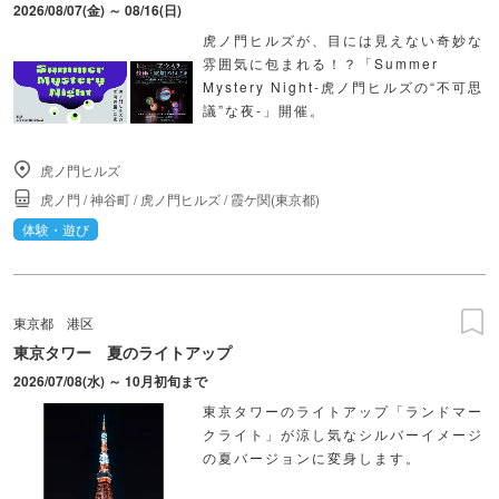
2026/08/07(金) ～ 08/16(日)
虎ノ門ヒルズが、目には見えない奇妙な
雰囲気に包まれる！？「Summer
Mystery Night-虎ノ門ヒルズの“不可思
議”な夜-」開催。
虎ノ門ヒルズ
虎ノ門
/
神谷町
/
虎ノ門ヒルズ
/
霞ケ関(東京都)
体験・遊び
東京都
港区
東京タワー 夏のライトアップ
2026/07/08(水) ～ 10月初旬まで
東京タワーのライトアップ「ランドマー
クライト」が涼し気なシルバーイメージ
の夏バージョンに変身します。