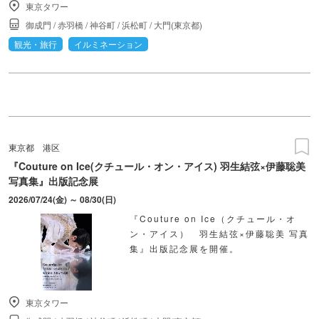
東京タワー
御成門
/
赤羽橋
/
神谷町
/
浜松町
/
大門(東京都)
観光・旅行
イルミネーション
東京都
港区
『Couture on Ice(クチュール・オン・アイス) 羽生結弦×伊藤聡美
写真集』出版記念展
2026/07/24(金) ～ 08/30(日)
『Couture on Ice（クチュール・オ
ン・アイス） 羽生結弦×伊藤聡美 写真
集』出版記念展を開催。
東京タワー