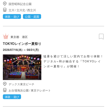
国営昭和記念公園
立川
/
立川北
/
西立川
体験・遊び
公園・庭園
東京都
港区
TOKYOレインボー夏祭り
2026/07/16(木) ～ 08/31(月)
猛暑を避けて涼しい室内でお祭り体験！
デジタル×和が融合する『TOKYOレイ
ンボー夏祭り』が開催！
デックス東京ビーチ
お台場海浜公園
/
東京テレポート
体験・遊び