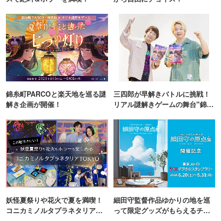
錦糸町PARCOと楽天地を巡る謎
三四郎が早解きバトルに挑戦！
解き企画が開催！
リアル謎解きゲームの舞台"錦糸
町PARCO・楽天地"を巡る！
妖怪夏祭りや花火で夏を満喫！
細田守監督作品ゆかりの地を巡
コニカミノルタプラネタリア
って限定グッズがもらえるチャ
TOKYO
ンス！