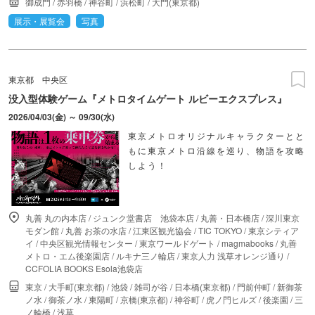
御成門
/
赤羽橋
/
神谷町
/
浜松町
/
大門(東京都)
展示・展覧会
写真
東京都
中央区
没入型体験ゲーム『メトロタイムゲート ルビーエクスプレス』
2026/04/03(金) ～ 09/30(水)
東京メトロオリジナルキャラクターとと
もに東京メトロ沿線を巡り、物語を攻略
しよう！
丸善 丸の内本店
/
ジュンク堂書店 池袋本店
/
丸善・日本橋店
/
深川東京
モダン館
/
丸善 お茶の水店
/
江東区観光協会
/
TIC TOKYO
/
東京シティア
イ
/
中央区観光情報センター
/
東京ワールドゲート
/
magmabooks
/
丸善
メトロ・エム後楽園店
/
ルキナ三ノ輪店
/
東京人力 浅草オレンジ通り
/
CCFOLIA BOOKS Esola池袋店
東京
/
大手町(東京都)
/
池袋
/
雑司が谷
/
日本橋(東京都)
/
門前仲町
/
新御茶
ノ水
/
御茶ノ水
/
東陽町
/
京橋(東京都)
/
神谷町
/
虎ノ門ヒルズ
/
後楽園
/
三
ノ輪橋
/
浅草