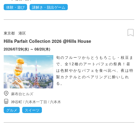
体験・遊び
謎解き・脱出ゲーム
東京都
港区
Hills Parfait Collection 2026 @Hills House
2026/07/29(水) ～ 08/20(木)
旬のフルーツからとうもろこし・枝豆ま
で、全12種のアートパフェの祭典！昼
は色鮮やかなパフェを食べ比べ、夜は特
製カクテルとのペアリングに酔いしれ
る。
麻布台ヒルズ
神谷町
/
六本木一丁目
/
六本木
グルメ
スイーツ