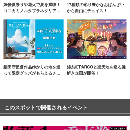
妖怪夏祭りや花火で夏を満喫！
17種類の彩り豊かなおばんざい
コニカミノルタプラネタリア
から自由にチョイス！
TOKYO
細田守監督作品ゆかりの地を巡
錦糸町PARCOと楽天地を巡る謎
って限定グッズがもらえるチャ
解き企画が開催！
ンス！
このスポットで開催されるイベント