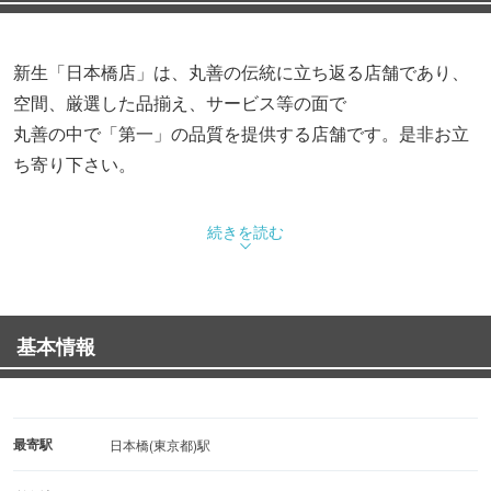
新生「日本橋店」は、丸善の伝統に立ち返る店舗であり、
空間、厳選した品揃え、サービス等の面で
丸善の中で「第一」の品質を提供する店舗です。是非お立
ち寄り下さい。
【3F】和書・洋書・ギャラリー・カフェ
続きを読む
【2F】和書
【1F】和書・文具
【B1】文具・メガネ・時計
基本情報
最寄駅
日本橋(東京都)駅