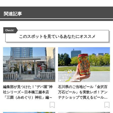
関連記事
Check!
このスポットを見ている
あなたにオススメ
編集部が見つけた！“デパ屋”神
石川県のご当地ビール「金沢百
社シリーズ～日本橋三越本店
万石ビール」を実飲レポ！アン
「三囲（みめぐり）神社」編～
テナショップで買えるビール特
集