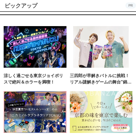
ピックアップ
PR
涼しく過ごせる東京ジョイポリ
三四郎が早解きバトルに挑戦！
スで絶叫＆ホラーを満喫！
リアル謎解きゲームの舞台"錦糸
町PARCO・楽天地"を巡る！