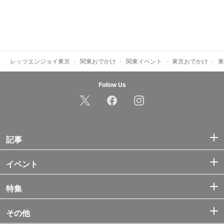
レッツエンジョイ東京
関東おでかけ
関東イベント
東京おでかけ
東
Follow Us
記事
イベント
特集
その他