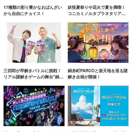
17種類の彩り豊かなおばんざい
妖怪夏祭りや花火で夏を満喫！
から自由にチョイス！
コニカミノルタプラネタリア
TOKYO
三四郎が早解きバトルに挑戦！
錦糸町PARCOと楽天地を巡る謎
リアル謎解きゲームの舞台"錦糸
解き企画が開催！
町PARCO・楽天地"を巡る！