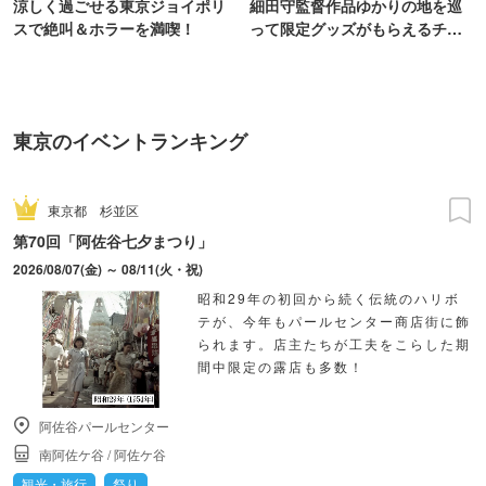
涼しく過ごせる東京ジョイポリ
細田守監督作品ゆかりの地を巡
スで絶叫＆ホラーを満喫！
って限定グッズがもらえるチャ
ンス！
東京のイベントランキング
東京都
杉並区
第70回「阿佐谷七夕まつり」
2026/08/07(金) ～ 08/11(火・祝)
昭和29年の初回から続く伝統のハリボ
テが、今年もパールセンター商店街に飾
られます。店主たちが工夫をこらした期
間中限定の露店も多数！
阿佐谷パールセンター
南阿佐ケ谷
/
阿佐ケ谷
観光・旅行
祭り