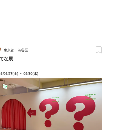
東京都
渋谷区
てな展
26/06/27(土) ～ 09/30(水)