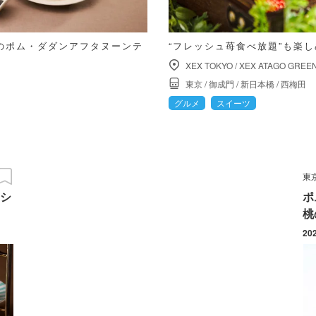
のポム・ダダンアフタヌーンテ
“フレッシュ苺食べ放題”も楽
XEX TOKYO
/
XEX ATAGO GREEN
東京
/
御成門
/
新日本橋
/
西梅田
グルメ
スイーツ
東
シ
ポ
桃
20