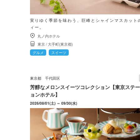
実りゆく季節を味わう、巨峰とシャインマスカット
ィー。
丸ノ内ホテル
東京
/
大手町(東京都)
グルメ
スイーツ
東京都
千代田区
芳醇なメロンスイーツコレクション【東京ステー
ョンホテル】
2026/08/01(土) ～ 09/30(水)