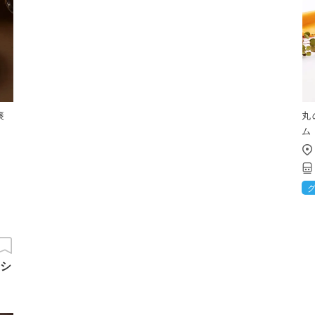
褒
丸
ム
シ