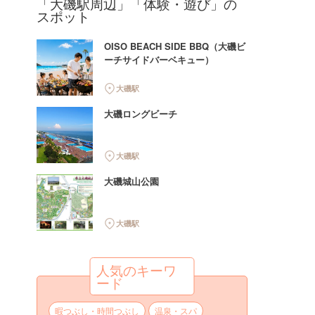
「大磯駅周辺」「体験・遊び」の
スポット
OISO BEACH SIDE BBQ（大磯ビ
ーチサイドバーベキュー）
大磯駅
大磯ロングビーチ
大磯駅
大磯城山公園
大磯駅
人気のキーワ
ード
暇つぶし・時間つぶし
温泉・スパ