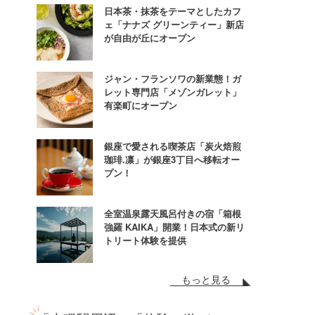
日本茶・抹茶をテーマとしたカフ
ェ「ナナズ グリーンティー」新店
が自由が丘にオープン
ジャン・フランソワの新業態！ガ
レット専門店「メゾンガレット」
有楽町にオープン
銀座で愛される喫茶店「炭火焙煎
珈琲.凛」が銀座3丁目へ移転オー
プン！
全室温泉露天風呂付きの宿「箱根
強羅 KAIKA」開業！日本式の新リ
トリート体験を提供
もっと見る