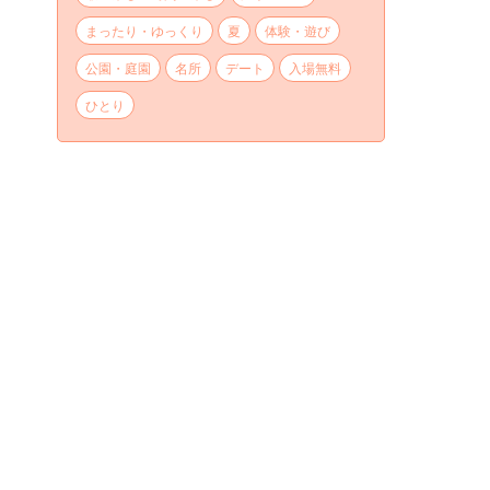
まったり・ゆっくり
夏
体験・遊び
公園・庭園
名所
デート
入場無料
ひとり