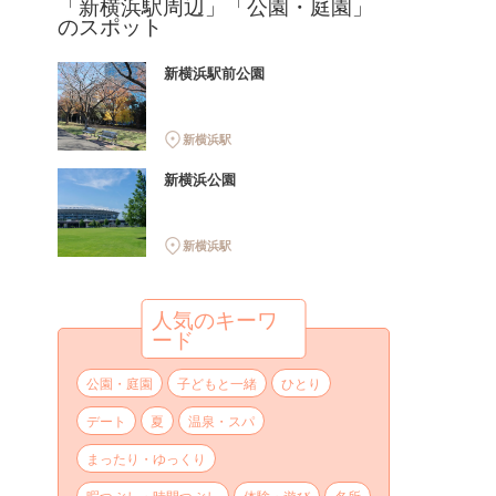
「新横浜駅周辺」「公園・庭園」
のスポット
新横浜駅前公園
新横浜駅
新横浜公園
新横浜駅
人気のキーワ
ード
公園・庭園
子どもと一緒
ひとり
デート
夏
温泉・スパ
まったり・ゆっくり
暇つぶし・時間つぶし
体験・遊び
名所