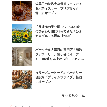
洋菓子の世界大会優勝シェフによ
るパティスリー「プリズミック」
青山にオープン
「長井海の手公園 ソレイユの丘」
のひまわり畑に行ってきた！ひま
わりグルメも堪能【2026】
パーソナル入浴料の専門店「湯治
ラボラトリー」富ヶ谷にオープ
ン！100通り以上から自由にカスタ
ム
タリーズコーヒー初のベーカリー
併設店「プライムファイブ」新宿
にオープン
もっと見る