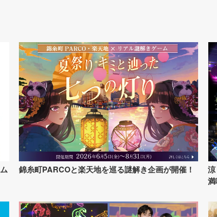
ム
錦糸町PARCOと楽天地を巡る謎解き企画が開催！
涼
満