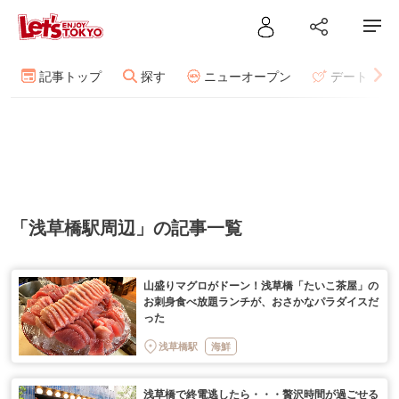
記事トップ
探す
ニューオープン
デート
「浅草橋駅周辺」の記事一覧
山盛りマグロがドーン！浅草橋「たいこ茶屋」の
お刺身食べ放題ランチが、おさかなパラダイスだ
った
浅草橋駅
海鮮
浅草橋で終電逃したら・・・贅沢時間が過ごせる