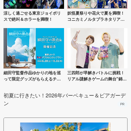
涼しく過ごせる東京ジョイポリ
妖怪夏祭りや花火で夏を満喫！
スで絶叫＆ホラーを満喫！
コニカミノルタプラネタリア
TOKYO
細田守監督作品ゆかりの地を巡
三四郎が早解きバトルに挑戦！
って限定グッズがもらえるチャ
リアル謎解きゲームの舞台"錦糸
ンス！
町PARCO・楽天地"を巡る！
初夏に行きたい！2026年バーベキュー＆ビアガーデ
ン
PR