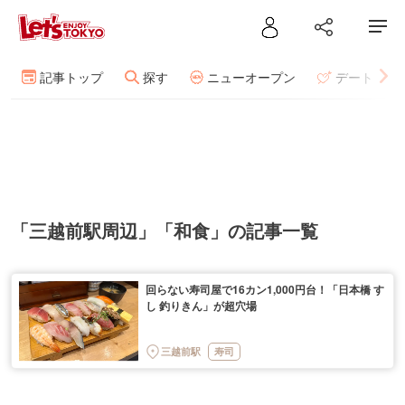
記事トップ
探す
ニューオープン
デート
「三越前駅周辺」「和食」の記事一覧
回らない寿司屋で16カン1,000円台！「日本橋 す
し 釣りきん」が超穴場
三越前駅
寿司