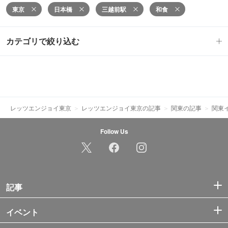
東京
日本橋
三越前駅
和食
カテゴリで絞り込む
レッツエンジョイ東京
レッツエンジョイ東京の記事
関東の記事
関東
Follow Us
記事
イベント