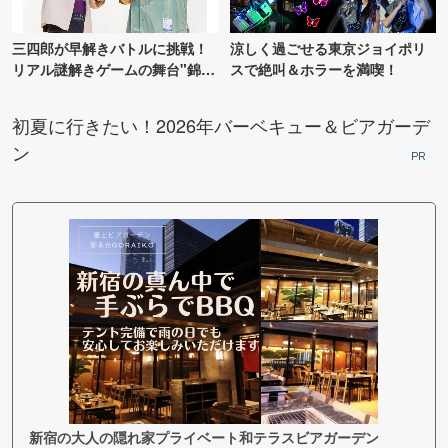
三四郎が早解きバトルに挑戦！
涼しく過ごせる東京ジョイポリ
リアル謎解きゲームの舞台"錦糸
スで絶叫＆ホラーを満喫！
町PARCO・楽天地"を巡る！
初夏に行きたい！2026年バーベキュー＆ビアガーデ
ン
PR
新宿の大人の隠れ家プライベート和テラスビアガーデン