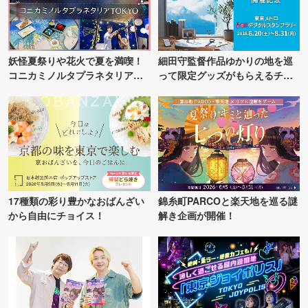
妖怪夏祭りや花火で夏を満喫！
細田守監督作品ゆかりの地を巡
コニカミノルタプラネタリア
って限定グッズがもらえるチャ
TOKYO
ンス！
17種類の彩り豊かなおばんざい
錦糸町PARCOと楽天地を巡る謎
から自由にチョイス！
解き企画が開催！