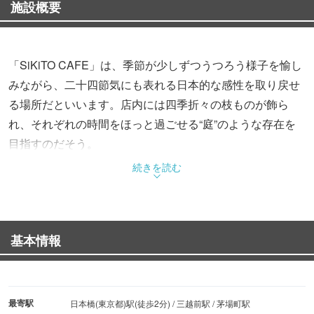
施設概要
「SiKiTO CAFE」は、季節が少しずつうつろう様子を愉し
みながら、二十四節気にも表れる日本的な感性を取り戻せ
る場所だといいます。店内には四季折々の枝ものが飾ら
れ、それぞれの時間をほっと過ごせる“庭”のような存在を
目指すのだそう。
続きを読む
そんな同店で提供されるのは、旬の食材を使用した“心と身
体を満たす”料理の数々。「Eggs Your Way」や「季節フル
ーツのグラノーラ」など、栄養満点なメニューがラインナ
基本情報
ップされます。また、「ブリュレレアチーズケーキ パッシ
ョンとゆずのソース」や「クリームトップ」など、季節の
恵みを生かしたスイーツやドリンクも豊富に展開されま
す。
最寄駅
日本橋(東京都)駅(徒歩2分) / 三越前駅 / 茅場町駅