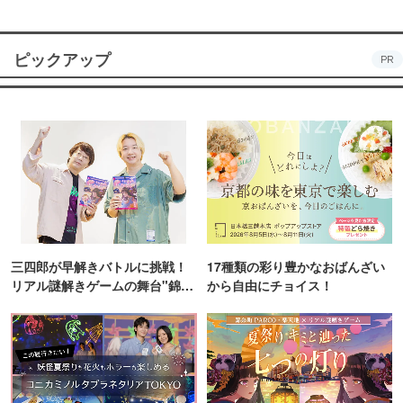
ピックアップ
PR
三四郎が早解きバトルに挑戦！
17種類の彩り豊かなおばんざい
リアル謎解きゲームの舞台"錦糸
から自由にチョイス！
町PARCO・楽天地"を巡る！