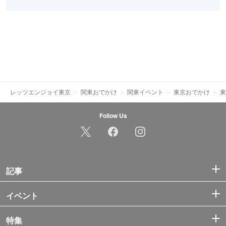
レッツエンジョイ東京
関東おでかけ
関東イベント
東京おでかけ
東
Follow Us
記事
イベント
特集