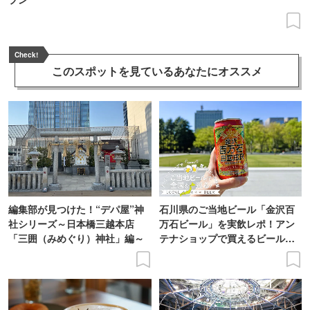
Check!
このスポットを見ている
あなたにオススメ
編集部が見つけた！“デパ屋”神
石川県のご当地ビール「金沢百
社シリーズ～日本橋三越本店
万石ビール」を実飲レポ！アン
「三囲（みめぐり）神社」編～
テナショップで買えるビール特
集