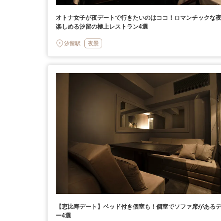
オトナ女子が夜デートで行きたいのはココ！ロマンチックな
楽しめる汐留の極上レストラン4選
汐留駅
夜景
【恵比寿デート】ベッド付き個室も！個室でソファ席がある
ー4選