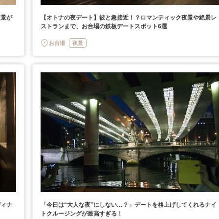
夜景が
【オトナの夜デート】彼と急接近！？ロマンティック夜景や絶景レ
ストランまで、お台場の鉄板デートスポット6選
お台場
夜景
ディナ
「今日は“大人な夜”にしない…？」デートを格上げしてくれるナイ
トクルージングが最高すぎる！