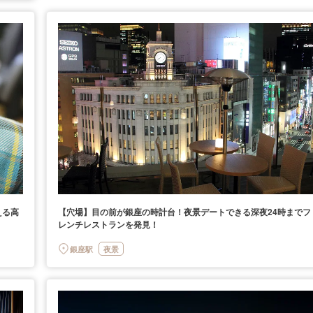
える高
【穴場】目の前が銀座の時計台！夜景デートできる深夜24時までフ
レンチレストランを発見！
銀座駅
夜景