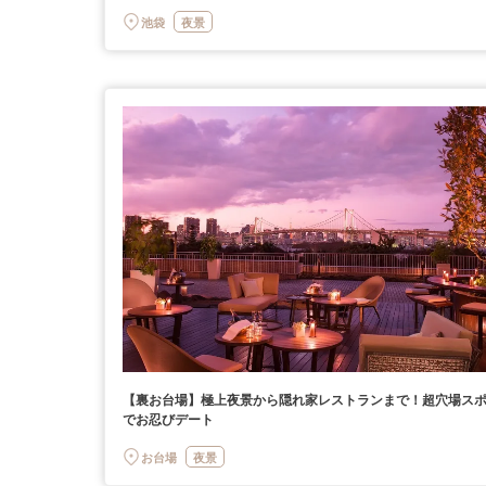
池袋
夜景
【裏お台場】極上夜景から隠れ家レストランまで！超穴場ス
でお忍びデート
お台場
夜景