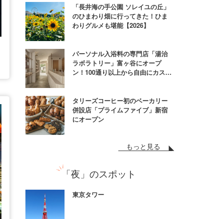
「長井海の手公園 ソレイユの丘」
のひまわり畑に行ってきた！ひま
わりグルメも堪能【2026】
パーソナル入浴料の専門店「湯治
ラボラトリー」富ヶ谷にオープ
ン！100通り以上から自由にカスタ
ム
タリーズコーヒー初のベーカリー
併設店「プライムファイブ」新宿
にオープン
もっと見る
「夜」のスポット
東京タワー