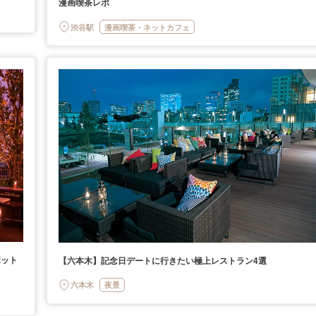
漫画喫茶レポ
渋谷駅
漫画喫茶・ネットカフェ
ポット
【六本木】記念日デートに行きたい極上レストラン4選
六本木
夜景