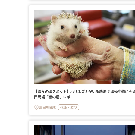
【深夜の珍スポット】ハリネズミがいる銭湯!? 珍怪生物に会
田馬場「福の湯」レポ
高田馬場駅
体験・遊び