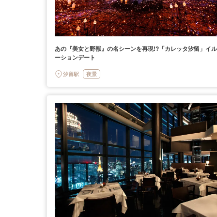
あの『美女と野獣』の名シーンを再現!?「カレッタ汐留」イ
ーションデート
汐留駅
夜景