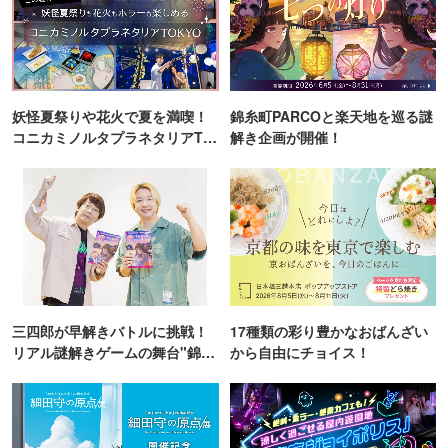
妖怪夏祭りや花火で夏を満喫！
錦糸町PARCOと楽天地を巡る謎
コニカミノルタプラネタリアTO
解き企画が開催！
KYO
三四郎が早解きバトルに挑戦！
17種類の彩り豊かなおばんざい
リアル謎解きゲームの舞台"錦糸
から自由にチョイス！
町PARCO・楽天地"を巡る！