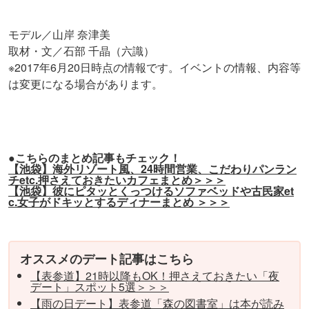
モデル／山岸 奈津美
取材・文／石部 千晶（六識）
※2017年6月20日時点の情報です。イベントの情報、内容等
は変更になる場合があります。
●こちらのまとめ記事もチェック！
【池袋】海外リゾート風、24時間営業、こだわりパンラン
チetc.押さえておきたいカフェまとめ＞＞＞
【池袋】彼にピタッとくっつけるソファベッドや古民家et
c.女子がドキッとするディナーまとめ ＞＞＞
オススメのデート記事はこちら
【表参道】21時以降もOK！押さえておきたい「夜
デート」スポット5選＞＞＞
【雨の日デート】表参道「森の図書室」は本が読み