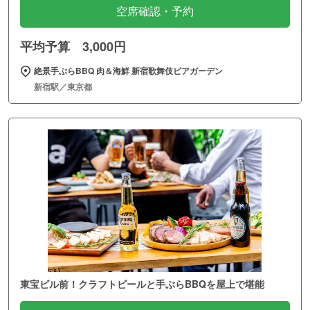
空席確認・予約
平均予算 3,000円
絶景手ぶらBBQ 肉＆海鮮 新宿歌舞伎ビアガーデン
新宿駅／東京都
東宝ビル前！クラフトビールと手ぶらBBQを屋上で堪能