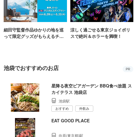
細田守監督作品ゆかりの地を巡
涼しく過ごせる東京ジョイポリ
って限定グッズがもらえるチャ
スで絶叫＆ホラーを満喫！
ンス！
池袋でおすすめのお店
PR
星降る夜空ビアガーデン BBQ食べ放題 ス
カイテラス 池袋店
池袋駅
おすすめ
外飲み
EAT GOOD PLACE
向原(東京都)駅