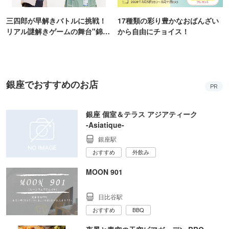
三四郎が早解きバトルに挑戦！
17種類の彩り豊かなおばんざい
リアル謎解きゲームの舞台"錦糸
から自由にチョイス！
町PARCO・楽天地"を巡る！
銀座でおすすめのお店
PR
銀座 個室＆テラス アジアティーク
‐Asiatique‐
銀座駅
おすすめ
外飲み
MOON 901
日比谷駅
おすすめ
BBQ