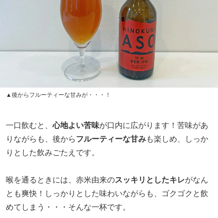
▲後からフルーティーな甘みが・・・！
一口飲むと、
心地よい苦味
が口内に広がります！苦味があ
りながらも、後から
フルーティーな甘み
も楽しめ、しっか
りとした飲みごたえです。
喉を通るときには、赤米由来の
スッキリとしたキレ
がなん
とも爽快！しっかりとした味わいながらも、ゴクゴクと飲
めてしまう・・・そんな一杯です。