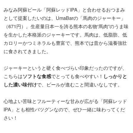
みなみ阿蘇ビール「阿蘇レッドIPA」と合わせるおつまみ
として提案したいのは、UmaBarの「馬肉のジャーキー」
（671円）。生産量日本一を誇る熊本の名物“馬肉”のうま味
を生かした本格派のジャーキーです。馬肉は、低脂肪、低
カロリーかつミネラルも豊富で、熊本では昔から滋養強壮
に食されてきました。
ジャーキーというと硬く食べづらい印象だったのですが、
こちらは
ソフトな食感
でとっても食べやすい！
しっかりと
した濃い味付け
で、ビールが進むこと間違いなしです。
心地よい苦味とフルーティーな甘みが広がる「
阿蘇レッド
IPA
」とも相性バツグンなので、ぜひ一緒に味わってくだ
さい！