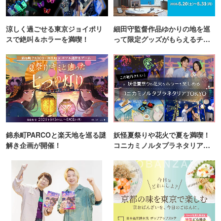
涼しく過ごせる東京ジョイポリ
細田守監督作品ゆかりの地を巡
スで絶叫＆ホラーを満喫！
って限定グッズがもらえるチャ
ンス！
錦糸町PARCOと楽天地を巡る謎
妖怪夏祭りや花火で夏を満喫！
解き企画が開催！
コニカミノルタプラネタリア
TOKYO