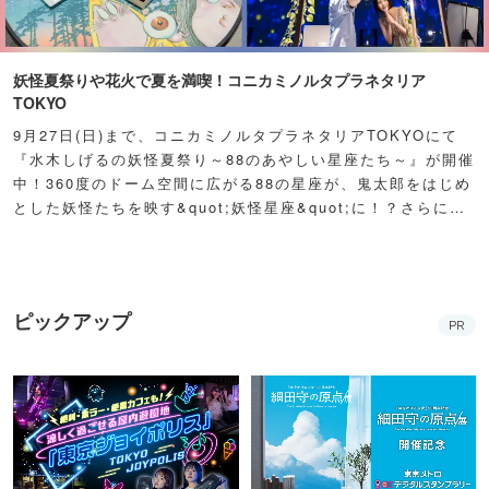
妖怪夏祭りや花火で夏を満喫！コニカミノルタプラネタリア
TOKYO
9月27日(日)まで、コニカミノルタプラネタリアTOKYOにて
『水木しげるの妖怪夏祭り～88のあやしい星座たち～』が開催
中！360度のドーム空間に広がる88の星座が、鬼太郎をはじめ
とした妖怪たちを映す&quot;妖怪星座&quot;に！？さらに例
年人気の夏祭り屋台も妖怪仕様で登場！怪しくもどこか愛らし
い妖怪たちが潜む不思議な空間に、ぜひ訪れてみて！
ピックアップ
PR