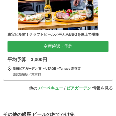
東宝ビル前！クラフトビールと手ぶらBBQを屋上で堪能
空席確認・予約
平均予算 3,000円
新宿ビアガーデン 宴 ～UTAGE～Terrace 新宿店
西武新宿駅／東京都
他の
バーベキュー
/
ビアガーデン
情報を見る
その他の銀座 ビールのおでかけ先