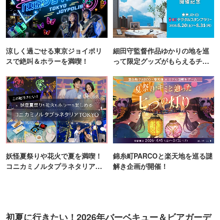
涼しく過ごせる東京ジョイポリ
細田守監督作品ゆかりの地を巡
スで絶叫＆ホラーを満喫！
って限定グッズがもらえるチャ
ンス！
妖怪夏祭りや花火で夏を満喫！
錦糸町PARCOと楽天地を巡る謎
コニカミノルタプラネタリア
解き企画が開催！
TOKYO
初夏に行きたい！2026年バーベキュー＆ビアガーデ