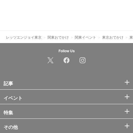
レッツエンジョイ東京
関東おでかけ
関東イベント
東京おでかけ
東
Follow Us
記事
イベント
特集
その他