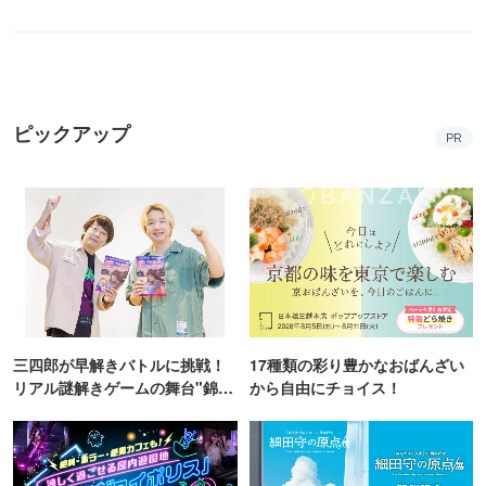
ピックアップ
PR
三四郎が早解きバトルに挑戦！
17種類の彩り豊かなおばんざい
リアル謎解きゲームの舞台"錦糸
から自由にチョイス！
町PARCO・楽天地"を巡る！