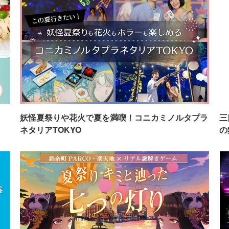
イ
妖怪夏祭りや花火で夏を満喫！コニカミノルタプラ
三
ネタリアTOKYO
の