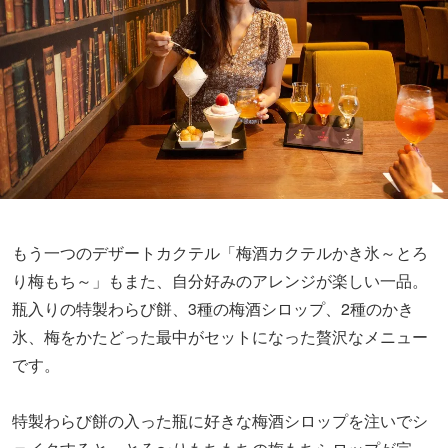
瓶入りの特製わらび餅、3種の梅酒シロップ、2種のかき
氷、梅をかたどった最中がセットになった贅沢なメニュー
です。
特製わらび餅の入った瓶に好きな梅酒シロップを注いでシ
ェイクすると、とろ〜りもちもちの梅もちシロップが完
成。それを、ソニックを凍らせたシャリシュワなかき氷に
かけて味わいます。余った梅もちシロップは、最中にサン
ドして食べてもOK。
同じお盆で提供される「スイート梅ミルク氷」は、生クリ
ームエスプーマとフローズン完熟南高梅をトッピングした
パフェのような見た目で、乙女心をくすぐる一杯。中に
は、至極の梅シロップと練乳をブレンドして凍らせたふわ
とろなミルクかき氷が潜んでいます。