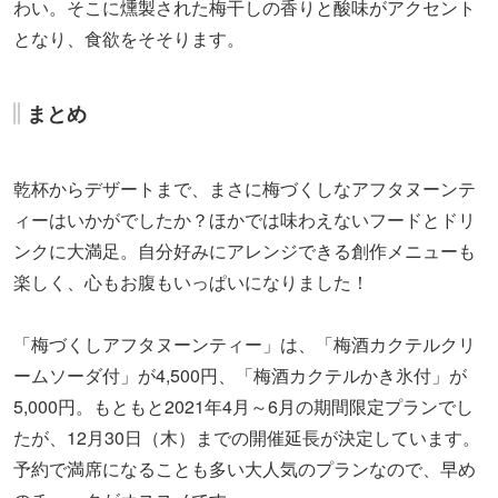
のチェックがオススメです。
※コース内容は季節に応じて変更される場合があります。
※緊急事態宣言やまん延防止措置の発出を受けて、店舗営
業やアルコールの提供が休止される場合があります。
スポット
The
CHOYA 銀
座BAR
〒104-0061
東京都中央区銀座 5-6-5 NOCO 7F
銀座駅
＞＞＞「梅づくしアフタヌーンティー」の予約は
こ
ちら
から！！（外部サイト）