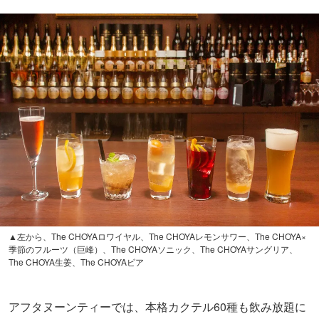
▲左から、The CHOYAロワイヤル、The CHOYAレモンサワー、The CHOYA×
季節のフルーツ（巨峰）、The CHOYAソニック、The CHOYAサングリア、
The CHOYA生姜、The CHOYAビア
アフタヌーンティーでは、本格カクテル60種も飲み放題に