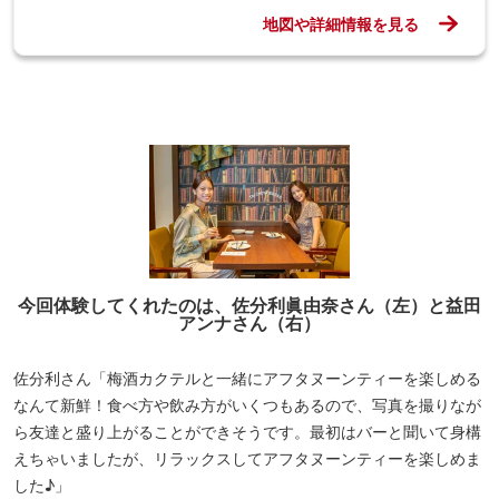
益田さん「料理からドリンク、デザートの全てがとってもオシャレ
でかわいかった！最後までわくわくできたアフタヌーンティー体験
でした。全てに梅が使われていて、中でも梅のポテトサラダと燻製
の梅がとても美味しかったです♪」
写真・文／君島 有紀
情報提供／チョーヤ梅酒株式会社
よく読まれている記事ランキング
1
東京の「涼しい場所」16選！夏のおでかけ