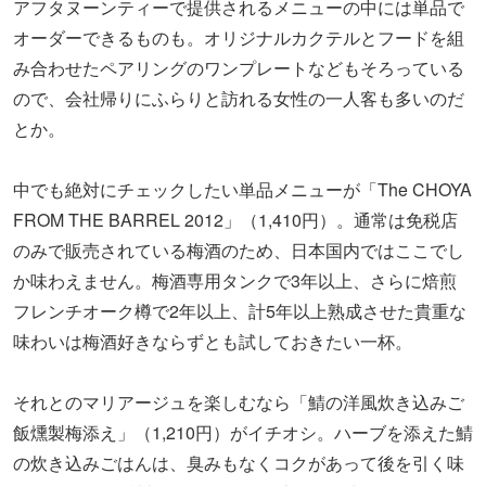
わい。そこに燻製された梅干しの香りと酸味がアクセント
となり、食欲をそそります。
まとめ
乾杯からデザートまで、まさに梅づくしなアフタヌーンテ
ィーはいかがでしたか？ほかでは味わえないフードとドリ
ンクに大満足。自分好みにアレンジできる創作メニューも
楽しく、心もお腹もいっぱいになりました！
「梅づくしアフタヌーンティー」は、「梅酒カクテルクリ
ームソーダ付」が4,500円、「梅酒カクテルかき氷付」が
5,000円。もともと2021年4月～6月の期間限定プランでし
たが、12月30日（木）までの開催延長が決定しています。
予約で満席になることも多い大人気のプランなので、早め