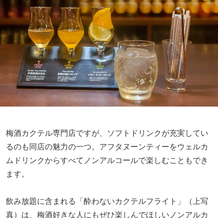
梅酒カクテル専門店ですが、ソフトドリンクが充実してい
るのも同店の魅力の一つ。アフタヌーンティーをウェルカ
ムドリンクからすべてノンアルコールで楽しむこともでき
ます。
飲み放題に含まれる「酔わないカクテルフライト」（上写
真）は、梅酒好きな人にもぜひ楽しんでほしいノンアルカ
クテル。
ビターで甘酸っぱいソニックに、アルコール0%なのに本格
的な味わいが楽しめる「酔わないThe CHOYA 本格梅酒仕
込み」、フレッシュな酸味とやさしい甘さの「The CHOYA