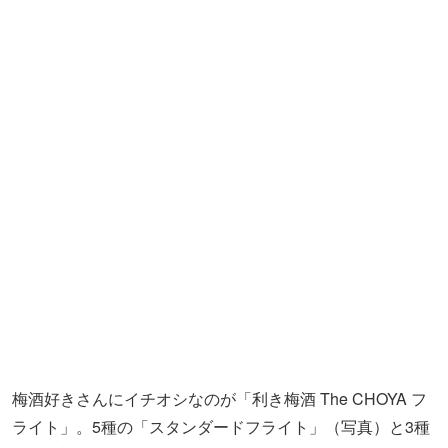
梅酒好きさんにイチオシなのが「利き梅酒 The CHOYA フ
ライト」。5種の「スタンダードフライト」（写真）と3種
の「至極のフライト」の2パターンあり、どちらのセット
も飲み放題に含まれています。
「スタンダードフライト」の内容は、1年熟成の「The
CHOYA SINGLE YEAR」、3年熟成の「The CHOYA AGED
3 YEARS」、フランス産ブランデーをブレンドした「The