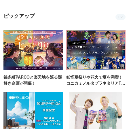
ピックアップ
PR
錦糸町PARCOと楽天地を巡る謎
妖怪夏祭りや花火で夏を満喫！
解き企画が開催！
コニカミノルタプラネタリアTO
KYO