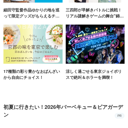
細田守監督作品ゆかりの地を巡
三四郎が早解きバトルに挑戦！
って限定グッズがもらえるチャ
リアル謎解きゲームの舞台"錦糸
ンス！
町PARCO・楽天地"を巡る！
17種類の彩り豊かなおばんざい
涼しく過ごせる東京ジョイポリ
から自由にチョイス！
スで絶叫＆ホラーを満喫！
初夏に行きたい！2026年バーベキュー＆ビアガーデ
ン
PR