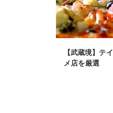
【武蔵境】テ
メ店を厳選