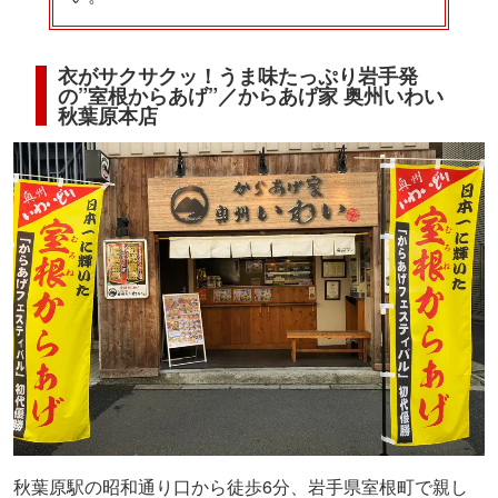
衣がサクサクッ！うま味たっぷり岩手発
の”室根からあげ”／からあげ家 奥州いわい
秋葉原本店
秋葉原駅の昭和通り口から徒歩6分、岩手県室根町で親し