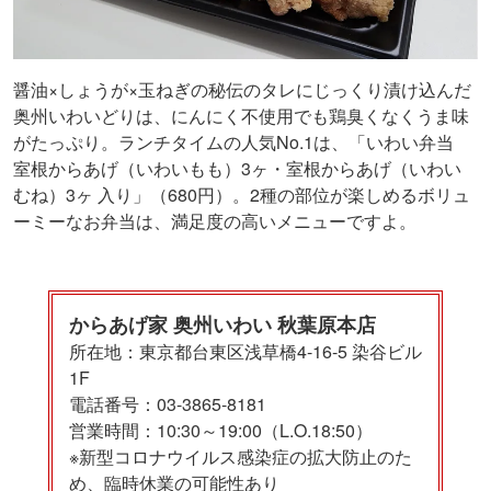
醤油×しょうが×玉ねぎの秘伝のタレにじっくり漬け込んだ
奥州いわいどりは、にんにく不使用でも鶏臭くなくうま味
がたっぷり。ランチタイムの人気No.1は、「いわい弁当
室根からあげ（いわいもも）3ヶ・室根からあげ（いわい
むね）3ヶ 入り」（680円）。2種の部位が楽しめるボリュ
ーミーなお弁当は、満足度の高いメニューですよ。
からあげ家 奥州いわい 秋葉原本店
所在地：東京都台東区浅草橋4-16-5 染谷ビル
1F
電話番号：03-3865-8181
営業時間：10:30～19:00（L.O.18:50）
※新型コロナウイルス感染症の拡大防止のた
め、臨時休業の可能性あり