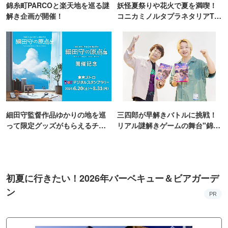
錦糸町PARCOと楽天地を巡る謎
妖怪夏祭りや花火で夏を満喫！
解き企画が開催！
コニカミノルタプラネタリアTO
KYO
細田守監督作品ゆかりの地を巡
三四郎が早解きバトルに挑戦！
って限定グッズがもらえるチャ
リアル謎解きゲームの舞台"錦糸
ンス！
町PARCO・楽天地"を巡る！
初夏に行きたい！2026年バーベキュー＆ビアガーデ
ン
PR