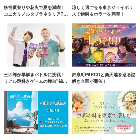
妖怪夏祭りや花火で夏を満喫！
涼しく過ごせる東京ジョイポリ
コニカミノルタプラネタリアTO
スで絶叫＆ホラーを満喫！
KYO
三四郎が早解きバトルに挑戦！
錦糸町PARCOと楽天地を巡る謎
リアル謎解きゲームの舞台"錦糸
解き企画が開催！
町PARCO・楽天地"を巡る！