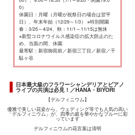
0）
休園日：月曜（月曜が祝祭日の場合は翌平
日）、年末年始（12/29～1/3） ※特別開園
春：3/25～4/24、秋：11/1～11/15は無休
※新型コロナウイルス感染症の拡大防止のた
め、当面の間、休園
最寄駅：新宿御苑前／新宿三丁目／新宿／千
駄ヶ谷
日本最大級のフラワーシャンデリアとピアノ
ライブの共演は必見！／HANA・BIYORI
【デルフィニウム】
優雅で美しい花姿から、ウェディング等でも人気の高い
「デルフィニウム」が、四季の庭を華やかなブルーに彩
っています
デルフィニウムの花言葉は清明