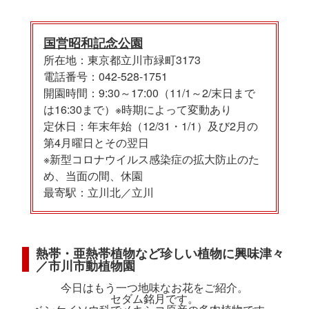
国営昭和記念公園
所在地：東京都立川市緑町3173
電話番号：042-528-1751
開園時間：9:30～17:00（11/1～2/末日まで
は16:30まで）※時期によって変動あり
定休日：年末年始（12/31・1/1）及び2月の
第4月曜日とその翌日
※新型コロナウイルス感染症の拡大防止のた
め、当面の間、休園
最寄駅：立川北／立川
熱帯・亜熱帯植物など珍しい植物に興味津々
／市川市動植物園
今日はもう一つ地味なお花をご紹介。
セダム銘月です。