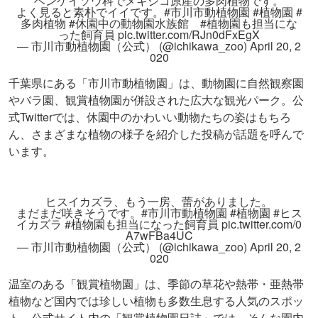
ベンケイソウ科でメキシコ原産の多肉植物です。
よく見ると素朴でイイです。
#市川市動植物園
#植物園
#
多肉植物
#休園中の動物園水族館
#植物園も担当にな
った飼育員
pic.twitter.com/RJn0dFxEgX
— 市川市動植物園（公式） (@ichikawa_zoo)
April 20, 2
020
千葉県にある「市川市動植物園」は、動物園に自然観察園
やバラ園、観賞植物園が併設された広大な観光パーク。公
式Twitterでは、休園中のかわいい動物たちの姿はもちろ
ん、さまざまな植物の様子を紹介した投稿が話題を呼んで
います。
ヒスイカズラ、もう一房、蕾がありました。
まだまだ咲きそうです。
#市川市動植物園
#植物園
#ヒス
イカズラ
#植物園も担当になった飼育員
pic.twitter.com/0
A7wFBa4UC
— 市川市動植物園（公式） (@ichikawa_zoo)
April 20, 2
020
温室のある「観賞植物園」は、季節の草花や熱帯・亜熱帯
植物など国内では珍しい植物も多数生息する人気のスポッ
ト。公式サイト内の「観賞植物園日誌」では、そんな園内