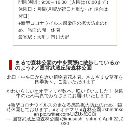
開園時間：9:30～16:30（入園は16:00まで）
休園日：月曜(月曜が祝日と重なった場合は
翌日）
※新型コロナウイルス感染症の拡大防止のた
め、当面の間、休園
最寄駅：大町／市川大野
まるで森林公園の中を実際に散歩しているか
のよう♪／国営武蔵丘陵森林公園
北口・中央口から近い植物園花木園。さまざまな草花を
四季折々、ご覧いただけます
かわいらしいオオデマリが数本、咲いていました！ 休園
中のため写真でみなさまにお届けいたします。
※新型コロナウイルスの更なる感染拡大防止のため、臨
時休園しております。
#オオデマリ
#森林公園
#shinrinko
en
pic.twitter.com/UiZUxfQCCi
— 国営武蔵丘陵森林公園 (@musashi_shinrin)
April 22, 2
020