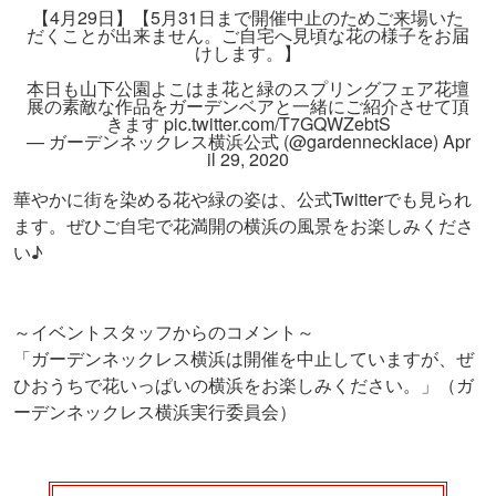
【4月29日】【5月31日まで開催中止のためご来場いた
だくことが出来ません。ご自宅へ見頃な花の様子をお届
けします。】
本日も山下公園よこはま花と緑のスプリングフェア花壇
展の素敵な作品をガーデンベアと一緒にご紹介させて頂
きます
pic.twitter.com/T7GQWZebtS
— ガーデンネックレス横浜公式 (@gardennecklace)
Apr
il 29, 2020
華やかに街を染める花や緑の姿は、公式Twitterでも見られ
ます。ぜひご自宅で花満開の横浜の風景をお楽しみくださ
い♪
～イベントスタッフからのコメント～
「ガーデンネックレス横浜は開催を中止していますが、ぜ
ひおうちで花いっぱいの横浜をお楽しみください。」（ガ
ーデンネックレス横浜実行委員会）