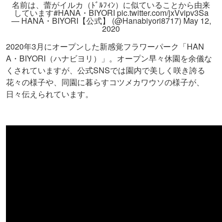
名前は、蕾がイルカ（ﾄﾞﾙﾌｨﾝ）に似ていることから由来
しています
#HANA・BIYORI
pic.twitter.com/jxVvipv3Sa
— HANA・BIYORI【公式】 (@Hanabiyori8717)
May 12,
2020
2020年3月にオープンした新感覚フラワーパーク「HAN
A・BIYORI（ハナビヨリ）」。オープン早々休園を余儀な
くされていますが、公式SNSでは園内で美しく咲き誇る
花々の様子や、同園に暮らすコツメカワウソの様子が、
日々伝えられています。