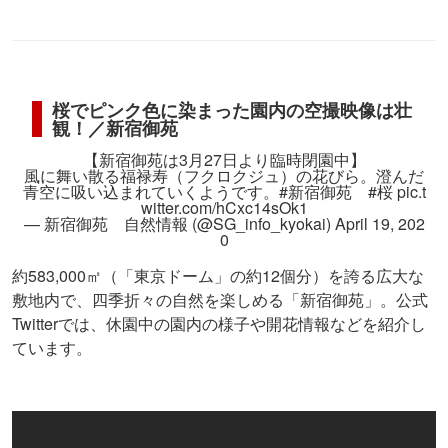
桜でピンク色に染まった園内の空撮映像は壮
観！／新宿御苑
【新宿御苑は3月27日より臨時閉園中】
風に舞い散る福禄寿（フクロクジュ）の花びら。澄んだ
青空に吸い込まれていくようです。
#新宿御苑
#桜
pic.t
witter.com/hCxc14sOk1
— 新宿御苑 自然情報 (@SG_info_kyokai)
April 19, 202
0
約583,000㎡（「東京ドーム」の約12個分）を誇る広大な
敷地内で、四季折々の自然を楽しめる「新宿御苑」。公式
Twitterでは、休園中の園内の様子や開花情報などを紹介し
ています。