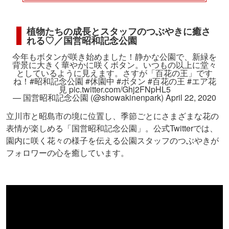
植物たちの成長とスタッフのつぶやきに癒さ
れる♡／国営昭和記念公園
今年もボタンが咲き始めました！静かな公園で、新緑を
背景に大きく華やかに咲くボタン。いつもの以上に堂々
としているように見えます。さすが「百花の王」です
ね！
#昭和記念公園
#休園中
#ボタン
#百花の王
#エア花
見
pic.twitter.com/Ghj2FNpHL5
— 国営昭和記念公園 (@showakinenpark)
April 22, 2020
立川市と昭島市の境に位置し、季節ごとにさまざまな花の
表情が楽しめる「国営昭和記念公園」。公式Twitterでは、
園内に咲く花々の様子を伝える公園スタッフのつぶやきが
フォロワーの心を癒しています。