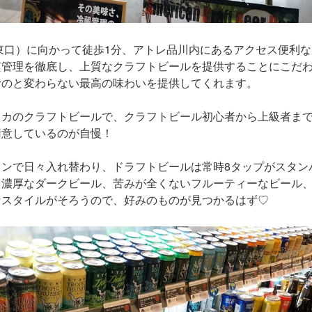
口）に向かって徒歩1分、アトレ品川内にあるアクセス便利な「Ante
質管理を徹底し、上質なクラフトビールを提供することにこだ
むのと変わらない最高の味わいを提供してくれます。
リカのクラフトビールで、クラフトビール初心者から上級者ま
用意しているのが自慢！
ョンで日々入れ替わり、ドラフトビールは常時8タップがスタン
り濃厚なダークビール、苦みが全くないフルーティーなビール
なスタイルがそろうので、好みのものが見つかるはず♡