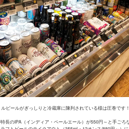
トルビールがぎっしりと冷蔵庫に陳列されている様は圧巻です
特長のIPA（インディア・ペールエール）が550円～と手ご
フトビールのテイクアウト（355ml・12オンス/880円～