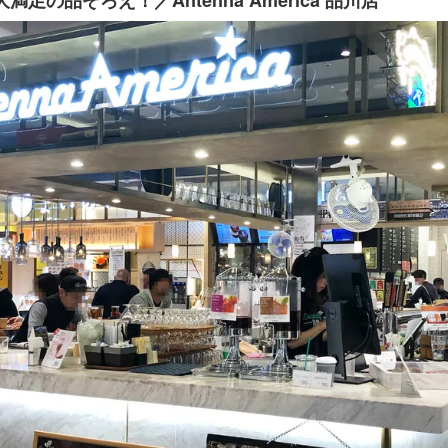
の品ぞろえ！／Antenna America 品川店