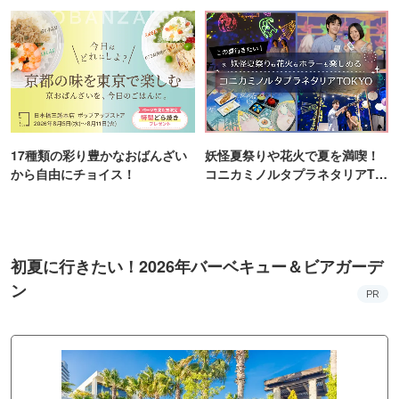
町PARCO・楽天地"を巡る！
ンス！
17種類の彩り豊かなおばんざい
妖怪夏祭りや花火で夏を満喫！
から自由にチョイス！
コニカミノルタプラネタリアTO
KYO
初夏に行きたい！2026年バーベキュー＆ビアガーデ
ン
PR