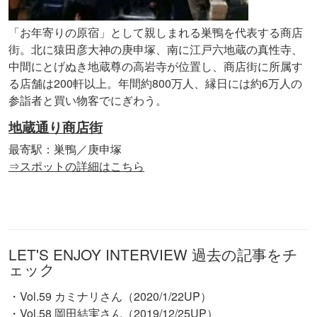
「お年寄りの原宿」として親しまれる巣鴨を代表する商店
街。北に猿田彦大神の庚申塚、南に江戸六地蔵の真性寺、
中間にとげぬき地蔵尊の高岩寺が位置し、商店街に所属す
る店舗は200軒以上。年間約800万人、縁日には約6万人の
参詣者と買い物客でにぎわう。
地蔵通り商店街
最寄駅：巣鴨／庚申塚
⇒スポットの詳細はこちら
LET'S ENJOY INTERVIEW 過去の記事をチ
ェック
・Vol.59 カミナリさん（2020/1/22UP）
・Vol.58 岡田結実さん（2019/12/25UP）