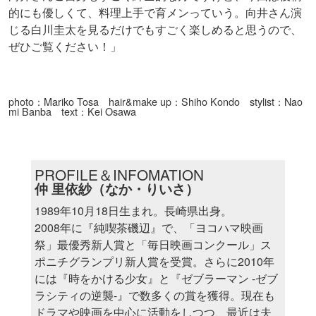
的にも優しくて、料理上手で育メンっていう。向井さん演
じる白川圭太を見るだけでもすごく楽しめると思うので、
ぜひご覧ください！」
photo：Mariko Tosa hair&make up：Shiho Kondo stylist：Nao
mi Banba text：Kei Osawa
PROFILE＆INFOMATION
仲 里依紗（なか・りいさ）
1989年10月18日生まれ。長崎県出身。
2008年に『純喫茶磯辺』で、「ヨコハマ映画
祭」最優秀新人賞と「毎日映画コンクール」ス
ポニチグランプリ新人賞を受賞。さらに2010年
には『時をかける少女』と『ゼブラーマン -ゼブ
ラシティの逆襲-』で数多くの賞を獲得。現在も
ドラマや映画を中心に活動をしつつ、最近は夫