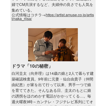
婦でCM共演するなど、夫婦仲の良さでも人気を
集めている。
公式情報はコチラ→
https://artist.amuse.co.jp/artis
t/naka_riisa/
ドラマ「10の秘密」
白河圭太（向井理）は14歳の娘と2人で暮らす建
築確認検査員。9年前に元妻・仙台由貴子（仲間
由紀恵）が家を出て行って以来、男手一つで娘
を育ててきた。そんなある日、圭太のもとに娘
の誘拐をほのめかす電話がかかってくる…。毎
週火曜夜9時～カンテレ・フジテレビ系列にてオ