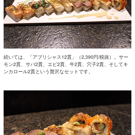
続いては、「アブリシャス12貫」（2,390円/税抜）。サー
モン2貫、サバ2貫、エビ2貫、牛2貫、穴子2貫、そしてキ
ンカロール2貫という贅沢なセットです。