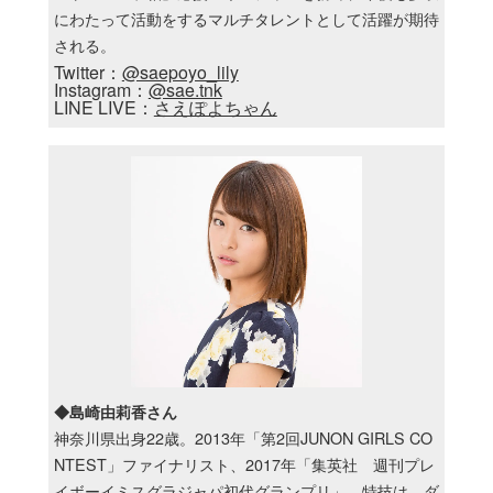
にわたって活動をするマルチタレントとして活躍が期待
される。
Twitter：
@saepoyo_lily
Instagram：
@sae.tnk
LINE LIVE：
さえぽよちゃん
◆島崎由莉香さん
神奈川県出身22歳。2013年「第2回JUNON GIRLS CO
NTEST」ファイナリスト、2017年「集英社 週刊プレ
イボーイミスグラジャパ初代グランプリ」。特技は、ダ