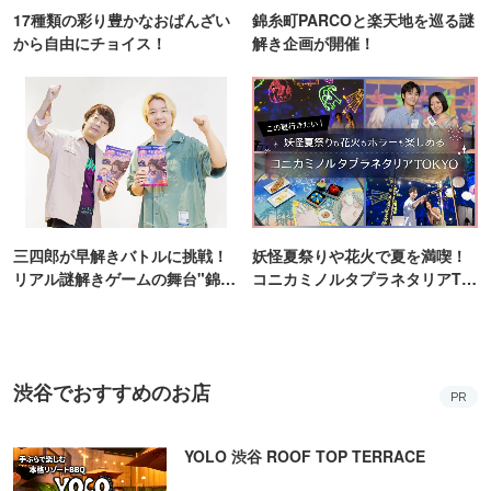
17種類の彩り豊かなおばんざい
錦糸町PARCOと楽天地を巡る謎
から自由にチョイス！
解き企画が開催！
三四郎が早解きバトルに挑戦！
妖怪夏祭りや花火で夏を満喫！
リアル謎解きゲームの舞台"錦糸
コニカミノルタプラネタリアTO
町PARCO・楽天地"を巡る！
KYO
渋谷でおすすめのお店
PR
YOLO 渋谷 ROOF TOP TERRACE