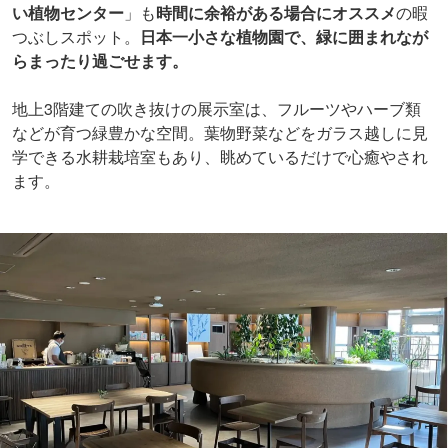
い植物センター
」も
時間に余裕がある場合にオススメ
の暇
つぶしスポット。
日本一小さな植物園で、緑に囲まれなが
らまったり過ごせます。
地上3階建ての吹き抜けの展示室は、フルーツやハーブ類
などが育つ緑豊かな空間。葉物野菜などをガラス越しに見
学できる水耕栽培室もあり、眺めているだけで心癒やされ
ます。