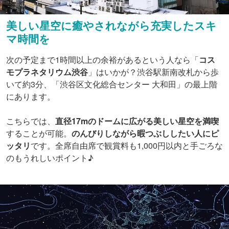
美しい星空に癒やされながら充実したスキ
マ時間を
次の予定まで1時間以上の余裕があるという人なら「
コス
モプラネタリウム渋谷
」はいかが？渋谷駅新南改札から歩
いて約3分、「渋谷区文化総合センター 大和田」の最上階
にあります。
こちらでは、
直径17mのドームに広がる美しい星空を満喫
することが可能。
のんびりしながら暇つぶししたい人にピ
ッタリ
です。全席自由席で観賞料も1,000円以内と手ごろな
のもうれしいポイント♪