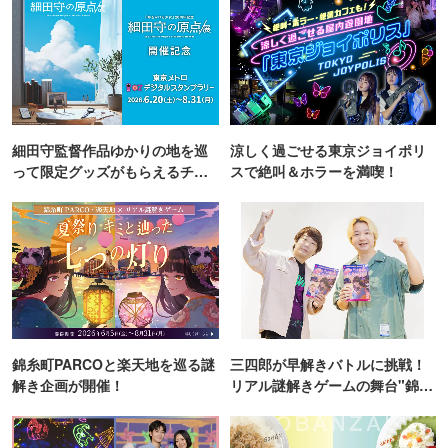
細田守監督作品ゆかりの地を巡
涼しく過ごせる東京ジョイポリ
って限定グッズがもらえるチャ
スで絶叫＆ホラーを満喫！
ンス！
錦糸町PARCOと楽天地を巡る謎
三四郎が早解きバトルに挑戦！
解き企画が開催！
リアル謎解きゲームの舞台"錦糸
町PARCO・楽天地"を巡る！