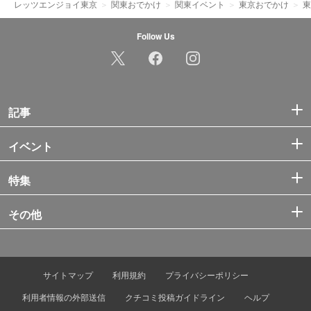
レッツエンジョイ東京
関東おでかけ
関東イベント
東京おでかけ
東
Follow Us
記事
イベント
特集
その他
サイトマップ
利用規約
プライバシーポリシー
利用者情報の外部送信
クチコミ投稿ガイドライン
ヘルプ