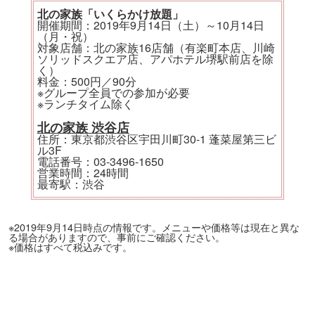
北の家族「いくらかけ放題」
開催期間：2019年9月14日（土）～10月14日
（月・祝）
対象店舗：北の家族16店舗（有楽町本店、川崎
ソリッドスクエア店、アパホテル堺駅前店を除
く）
料金：500円／90分
※グループ全員での参加が必要
※ランチタイム除く
北の家族 渋谷店
住所：東京都渋谷区宇田川町30-1 蓬菜屋第三ビ
ル3F
電話番号：03-3496-1650
営業時間：24時間
最寄駅：渋谷
※2019年9月14日時点の情報です。メニューや価格等は現在と異な
る場合がありますので、事前にご確認ください。
※価格はすべて税込みです。