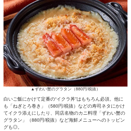
▲ずわい蟹のグラタン（880円/税抜）
白いご飯にかけて定番の“イクラ丼”はもちろん必須。他に
も「ねぎとろ巻き」（580円/税抜）などの寿司ネタにかけ
てイクラ添えにしたり、同店名物のカニ料理「ずわい蟹の
グラタン」（880円/税抜）など海鮮メニューへのトッピン
グも◎。