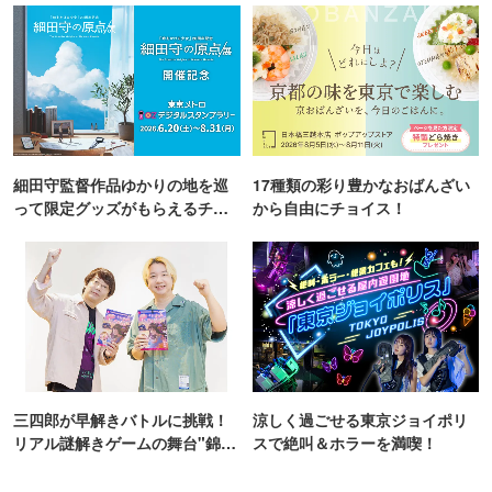
細田守監督作品ゆかりの地を巡
17種類の彩り豊かなおばんざい
って限定グッズがもらえるチャ
から自由にチョイス！
ンス！
三四郎が早解きバトルに挑戦！
涼しく過ごせる東京ジョイポリ
リアル謎解きゲームの舞台"錦糸
スで絶叫＆ホラーを満喫！
町PARCO・楽天地"を巡る！