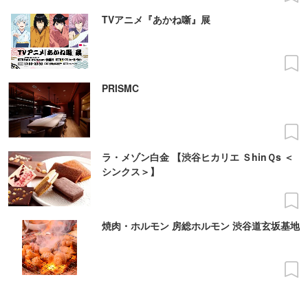
TVアニメ『あかね噺』展
PRISMC
ラ・メゾン白金 【渋谷ヒカリエ ＳhinＱs ＜
シンクス＞】
焼肉・ホルモン 房総ホルモン 渋谷道玄坂基地