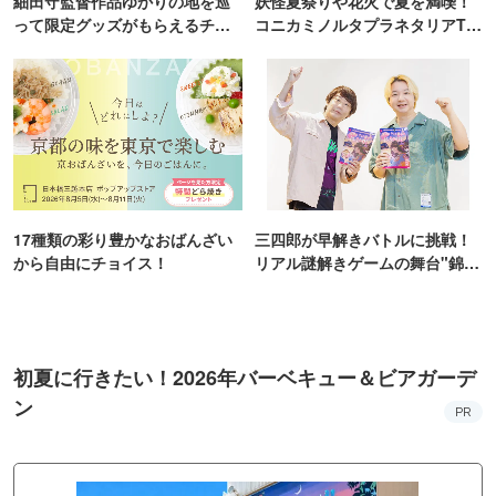
細田守監督作品ゆかりの地を巡
妖怪夏祭りや花火で夏を満喫！
って限定グッズがもらえるチャ
コニカミノルタプラネタリアTO
ンス！
KYO
17種類の彩り豊かなおばんざい
三四郎が早解きバトルに挑戦！
から自由にチョイス！
リアル謎解きゲームの舞台"錦糸
町PARCO・楽天地"を巡る！
初夏に行きたい！2026年バーベキュー＆ビアガーデ
ン
PR