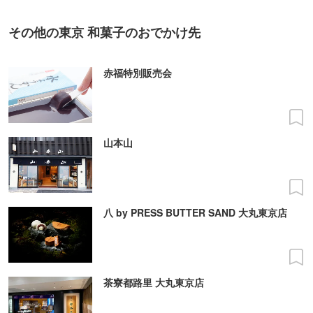
その他の東京 和菓子のおでかけ先
赤福特別販売会
山本山
八 by PRESS BUTTER SAND 大丸東京店
茶寮都路里 大丸東京店