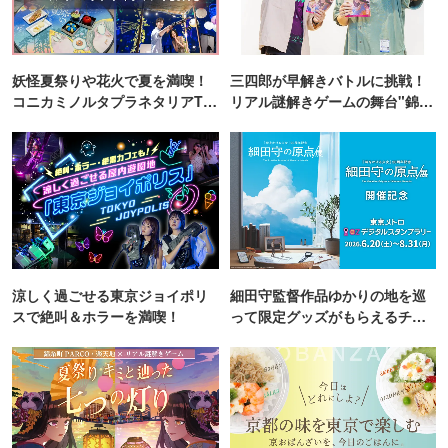
妖怪夏祭りや花火で夏を満喫！
三四郎が早解きバトルに挑戦！
コニカミノルタプラネタリアTO
リアル謎解きゲームの舞台"錦糸
KYO
町PARCO・楽天地"を巡る！
涼しく過ごせる東京ジョイポリ
細田守監督作品ゆかりの地を巡
スで絶叫＆ホラーを満喫！
って限定グッズがもらえるチャ
ンス！