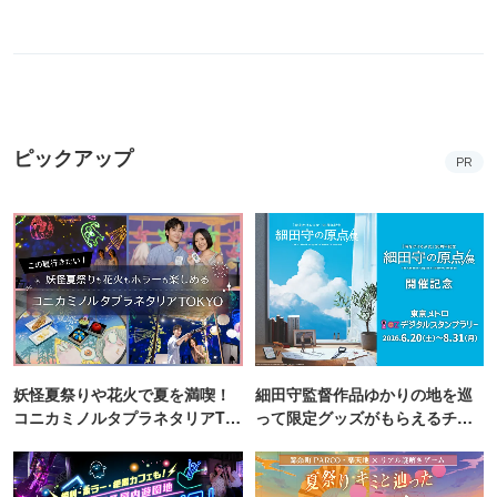
ピックアップ
PR
妖怪夏祭りや花火で夏を満喫！
細田守監督作品ゆかりの地を巡
コニカミノルタプラネタリアTO
って限定グッズがもらえるチャ
KYO
ンス！