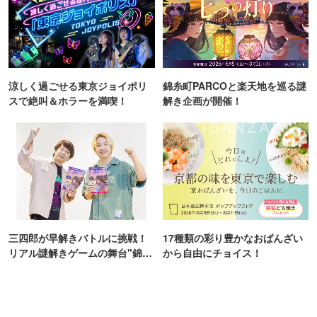
涼しく過ごせる東京ジョイポリ
錦糸町PARCOと楽天地を巡る謎
スで絶叫＆ホラーを満喫！
解き企画が開催！
三四郎が早解きバトルに挑戦！
17種類の彩り豊かなおばんざい
リアル謎解きゲームの舞台"錦糸
から自由にチョイス！
町PARCO・楽天地"を巡る！