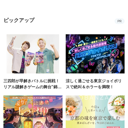
ピックアップ
PR
三四郎が早解きバトルに挑戦！
涼しく過ごせる東京ジョイポリ
リアル謎解きゲームの舞台"錦糸
スで絶叫＆ホラーを満喫！
町PARCO・楽天地"を巡る！