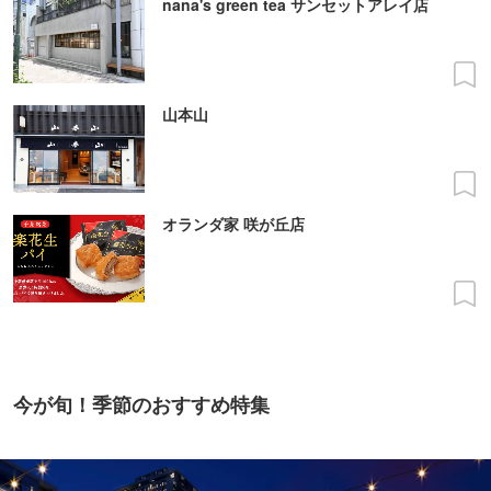
nana's green tea サンセットアレイ店
山本山
オランダ家 咲が丘店
今が旬！季節のおすすめ特集