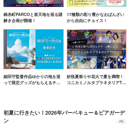
錦糸町PARCOと楽天地を巡る謎
17種類の彩り豊かなおばんざい
解き企画が開催！
から自由にチョイス！
細田守監督作品ゆかりの地を巡
妖怪夏祭りや花火で夏を満喫！
って限定グッズがもらえるチャ
コニカミノルタプラネタリアTO
ンス！
KYO
初夏に行きたい！2026年バーベキュー＆ビアガーデ
ン
PR