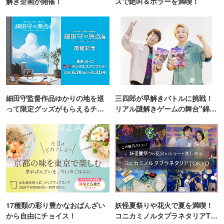
解き企画が開催！
スで絶叫＆ホラーを満喫！
細田守監督作品ゆかりの地を巡
三四郎が早解きバトルに挑戦！
って限定グッズがもらえるチャ
リアル謎解きゲームの舞台"錦糸
ンス！
町PARCO・楽天地"を巡る！
17種類の彩り豊かなおばんざい
妖怪夏祭りや花火で夏を満喫！
から自由にチョイス！
コニカミノルタプラネタリアTO