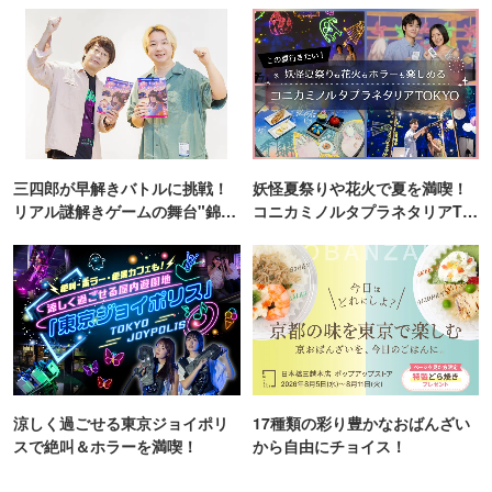
三四郎が早解きバトルに挑戦！
妖怪夏祭りや花火で夏を満喫！
リアル謎解きゲームの舞台"錦糸
コニカミノルタプラネタリアTO
町PARCO・楽天地"を巡る！
KYO
涼しく過ごせる東京ジョイポリ
17種類の彩り豊かなおばんざい
スで絶叫＆ホラーを満喫！
から自由にチョイス！